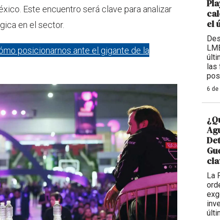
Pla
ico. Este encuentro será clave para analizar
cal
el 
gica en el sector.
Des
LMB
ómo posicionarnos ante el gigante de la
últ
las
pos
6 de
¿Qu
Agu
De
Gue
cla
La 
ord
exg
inv
últ