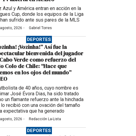
z Azul y América entran en acción en la
gues Cup, donde los equipos de la Liga
han sufrido ante sus pares de la MLS
·
 agosto, 2026
Gabriel Torres
DEPORTES
ozinha! ¡Vozinha!” Así fue la
ectacular bienvenida del jugador
Cabo Verde como refuerzo del
o Colo de Chile: “Hace que
emos en los ojos del mundo”
DEO
futbolista de 40 años, cuyo nombre es
imar José Évora Dias, ha sido tratado
o un flamante refuerzo ante la hinchada
 lo recibió con una ovación del tamaño
la expectativa que ha generado
·
 agosto, 2026
Redacción La-Lista
DEPORTES