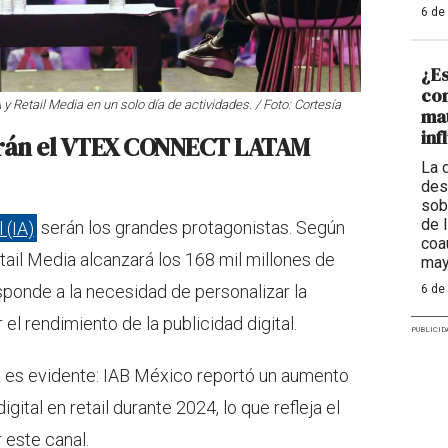
6 de
¿Es
con
y Retail Media en un solo día de actividades. / Foto: Cortesía
mat
inf
rán el VTEX CONNECT LATAM
La 
des
sob
de 
 (IA)
serán los grandes protagonistas. Según
coa
etail Media alcanzará los 168 mil millones de
may
sponde a la necesidad de personalizar la
6 de
l rendimiento de la publicidad digital.
PUBLICID
a es evidente: IAB México reportó un aumento
igital en retail durante 2024, lo que refleja el
 este canal.