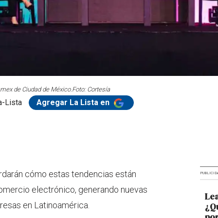
mex de Ciudad de México.
Foto: Cortesía
-Lista
Agregar La Lista en
ordarán cómo estas tendencias están
PUBLICID
omercio electrónico, generando nuevas
Lea
resas en Latinoamérica.
¿Qu
por