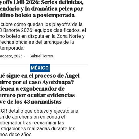
yoffs LMB 2026: Series definidas,
endario y la dramática pelea por
último boleto a postemporada
cubre cómo quedan los playoffs de la
 Banorte 2026: equipos clasificados, el
imo boleto en disputa en la Zona Norte y
 fechas oficiales del arranque de la
temporada.
·
 agosto, 2026
Gabriel Torres
MÉXICO
é sigue en el proceso de Ángel
irre por el caso Ayotzinapa?
tienen a exgobernador de
rrero por ocultar evidencias
ve de los 43 normalistas
FGR detalló que obtuvo y ejecutó una
en de aprehensión en contra el
obernador tras reexaminar las
estigaciones realizadas durante los
imos doce años