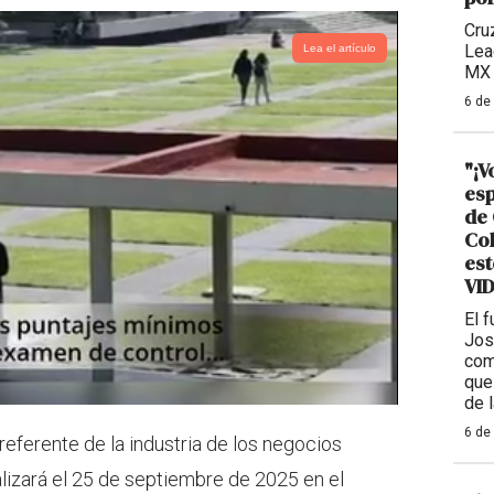
Cru
Lea
Lea el artículo
MX 
6 de
"¡V
esp
de 
Col
est
VI
El 
Jos
com
que
de 
6 de
erente de la industria de los negocios
lizará el 25 de septiembre de 2025 en el