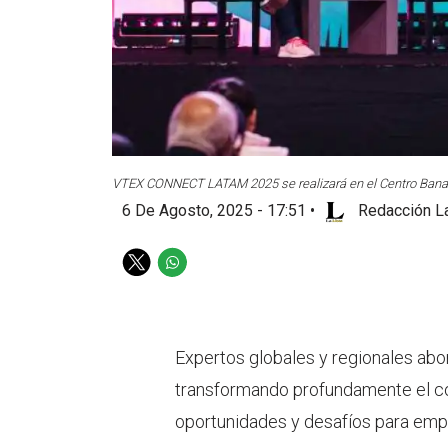
VTEX CONNECT LATAM 2025 se realizará en el Centro Bana
6 De Agosto, 2025 - 17:51
•
Redacción La
T
W
w
h
i
a
t
t
t
s
Expertos globales y regionales ab
e
a
transformando profundamente el c
r
p
p
oportunidades y desafíos para emp