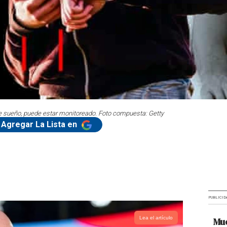
 sueño, puede estar monitoreado. Foto compuesta: Getty
Agregar La Lista en
PUBLICID
Lea el artículo
Mue