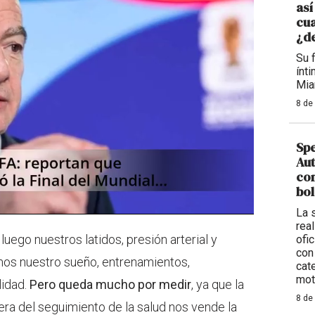
así
cua
¿d
Su 
ínt
Mia
8 de
Sp
Aut
con
bol
La 
rea
ego nuestros latidos, presión arterial y
ofi
con
mos nuestro sueño, entrenamientos,
cat
mot
lidad.
Pero queda mucho por medir
, ya que la
8 de
era del seguimiento de la salud nos vende la