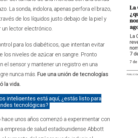
La 
azo. La sonda, indolora, apenas perfora el brazo,
¿qu
avés de los líquidos justo debajo de la piel y
nom
ago
 un lector electrónico.
La 
reve
trol para los diabéticos, que intentan evitar
nom
7 d
e los niveles de azúcar en sangre. Pronto
7 de
n el sensor y mantener un registro en una
angre nunca más.
Fue una unión de tecnologías
PUBLICID
la vida.
os inteligentes está aquí, ¿estás listo para
randes tecnológicas?
ro hace unos años comenzó a experimentar con
 la empresa de salud estadounidense Abbott