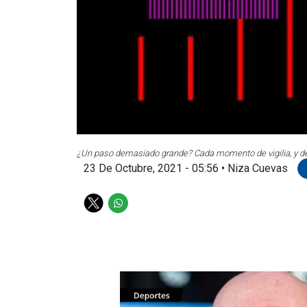
¿Un paso demasiado grande? Cada momento de vigilia, y de
23 De Octubre, 2021 - 05:56
•
Niza Cuevas
T
W
w
h
i
a
t
t
t
s
e
a
r
p