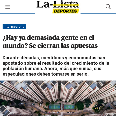
M
M
e
o
n
s
ú
t
Internacional
r
¿Hay ya demasiada gente en el
a
r
mundo? Se cierran las apuestas
B
ú
Durante décadas, científicos y economistas han
s
apostado sobre el resultado del crecimiento de la
q
población humana. Ahora, más que nunca, sus
u
especulaciones deben tomarse en serio.
e
d
a