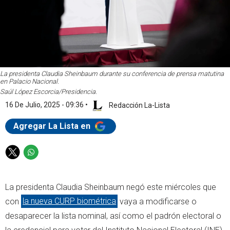
La presidenta Claudia Sheinbaum durante su conferencia de prensa matutina
en Palacio Nacional.
Saúl López Escorcia/Presidencia.
16 De Julio, 2025 - 09:36
•
Redacción La-Lista
Agregar La Lista en
T
W
w
h
i
a
La presidenta Claudia Sheinbaum negó este miércoles que
t
t
t
s
con
la nueva CURP biométrica
vaya a modificarse o
e
a
desaparecer la lista nominal, así como el padrón electoral o
r
p