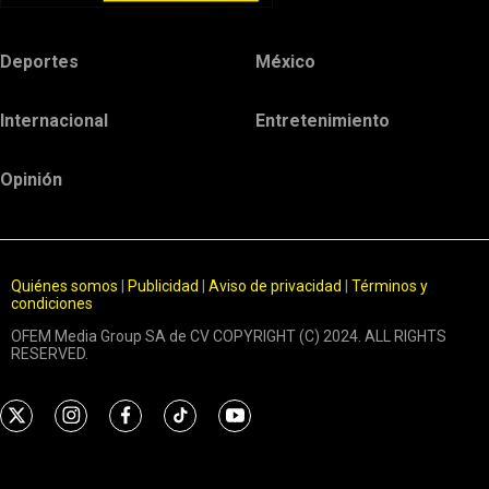
Deportes
México
Internacional
Entretenimiento
Opinión
Quiénes somos
|
Publicidad
|
Aviso de privacidad
|
Términos y
condiciones
OFEM Media Group SA de CV COPYRIGHT (C) 2024. ALL RIGHTS
RESERVED.
t
i
f
t
y
w
n
a
i
o
i
s
c
k
u