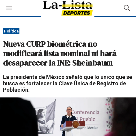
M
M
e
o
n
s
ú
t
Política
r
Nueva CURP biométrica no
a
r
modificará lista nominal ni hará
B
desaparecer la INE: Sheinbaum
ú
s
q
La presidenta de México señaló que lo único que se
u
busca es fortalecer la Clave Única de Registro de
e
Población.
d
a