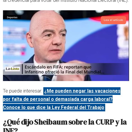
la credencial para votar del Instituto Nacional Electoral (INE).
p
Lea el artículo
Te puede interesar:
¿Me pueden negar las vacaciones
por falta de personal o demasiada carga laboral?
Conoce lo que dice la Ley Federal del Trabajo
¿Qué dijo Sheibaum sobre la CURP y la
INE?