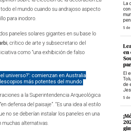
La 
n todo el mundo cuando su andrajoso aspecto
con
mun
lo para inodoro.
pen
5 de
r dos paneles solares gigantes en su base lo
arbi
, crítico de arte y subsecretario del
Lea
en 
iniciativa como “una exhibición de falso
Sou
par
El 
el universo?’: comienzan en Australia
Tolu
telescopios más potentes del mundo
de 
Jes
araciones a la Superintendencia Arqueológica
5 de
en defensa del paisaje”. “Es una idea al estilo
ue no se deberían instalar los paneles en una
¡Mé
202
 muchas alternativas.
gim