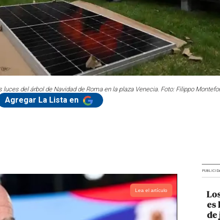
s luces del árbol de Navidad de Roma en la plaza Venecia. Foto: Filippo Montef
Agregar La Lista en
PUBLICID
Lea el artículo
Los
es 
de 