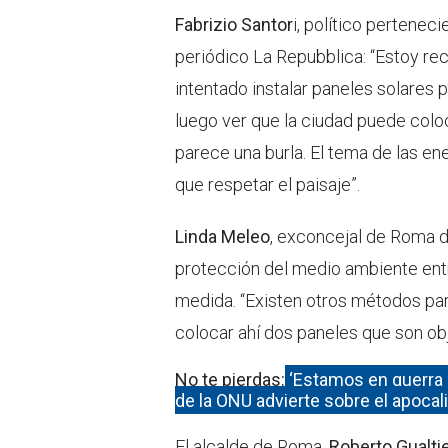
Fabrizio Santor
i, político pertenec
periódico La Repubblica: “Estoy r
intentado instalar paneles solares p
luego ver que la ciudad puede colo
parece una burla. El tema de las e
que respetar el paisaje”.
Linda Meleo
, exconcejal de Roma de
protección del medio ambiente entre
medida. “Existen otros métodos para
colocar ahí dos paneles que son ob
No te pierdas:
‘Estamos en guerra c
de la ONU advierte sobre el apocali
El alcalde de Roma,
Roberto Gualtie