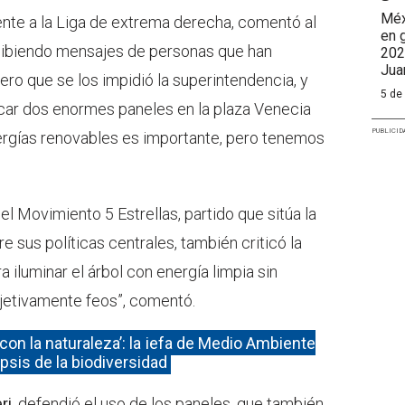
Méx
iente a la Liga de extrema derecha, comentó al
en 
ecibiendo mensajes de personas que han
202
Jua
ero que se los impidió la superintendencia, y
5 de
car dos enormes paneles en la plaza Venecia
PUBLICID
nergías renovables es importante, pero tenemos
l Movimiento 5 Estrellas, partido que sitúa la
 sus políticas centrales, también criticó la
 iluminar el árbol con energía limpia sin
jetivamente feos”, comentó.
on la naturaleza’: la jefa de Medio Ambiente
psis de la biodiversidad
ri
, defendió el uso de los paneles, que también