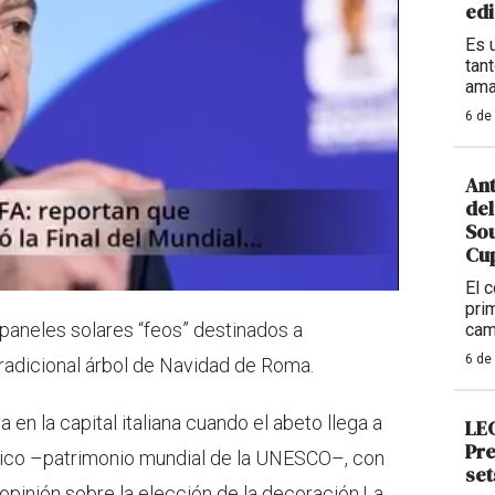
edi
Es 
tan
ama
6 de
Ant
del
So
Cup
El 
pri
paneles solares “feos” destinados a
cam
6 de
 tradicional árbol de Navidad de Roma.
en la capital italiana cuando el abeto llega a
LEG
Pre
tórico –patrimonio mundial de la UNESCO–, con
set
pinión sobre la elección de la decoración.La