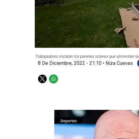
Trabajadores instalan los paneles solares que alimentan la
8 De Diciembre, 2022 - 21:10
•
Niza Cuevas
T
W
w
h
i
a
t
t
t
s
e
a
r
p
p