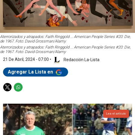
Aterrorizados y atrapados: Faith Ringgold ... American People Series #20: Die,
de 1967. Foto: David Grossman/Alamy
Aterrorizados y atrapados: Faith Ringgold ... American People Series #20: Die,
de 1967. Foto: David Grossman/Alamy
21 De Abril, 2024 - 07:00
•
Redacción La-Lista
Agregar La Lista en
T
W
w
h
i
a
t
t
t
s
Lea el artículo
e
a
r
p
p