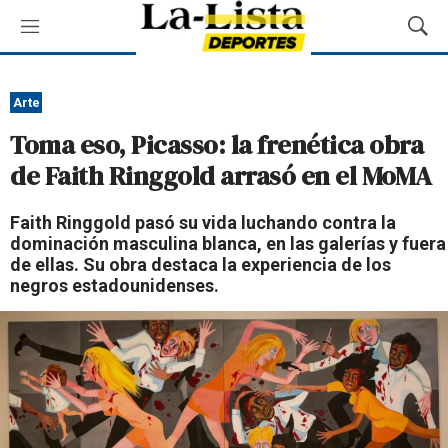
M
M
e
o
n
s
ú
t
Arte
r
Toma eso, Picasso: la frenética obra
a
r
de Faith Ringgold arrasó en el MoMA
B
ú
Faith Ringgold pasó su vida luchando contra la
s
dominación masculina blanca, en las galerías y fuera
q
de ellas. Su obra destaca la experiencia de los
u
negros estadounidenses.
e
d
a