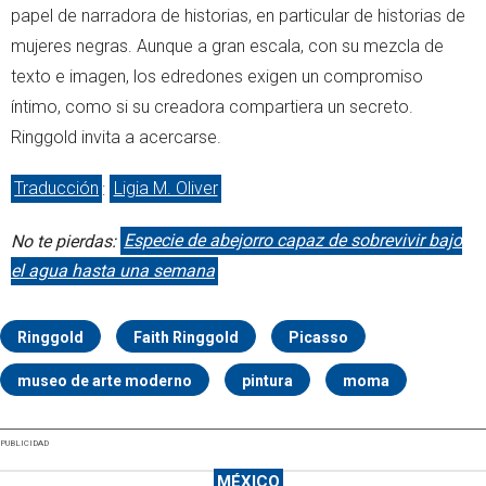
papel de narradora de historias, en particular de historias de
mujeres negras. Aunque a gran escala, con su mezcla de
texto e imagen, los edredones exigen un compromiso
íntimo, como si su creadora compartiera un secreto.
Ringgold invita a acercarse.
Traducción
:
Ligia M. Oliver
No te pierdas:
Especie de abejorro capaz de sobrevivir bajo
el agua hasta una semana
Ringgold
Faith Ringgold
Picasso
museo de arte moderno
pintura
moma
PUBLICIDAD
MÉXICO