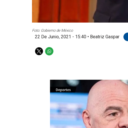
Foto: Gobierno de México
22 De Junio, 2021 - 15:40
•
Beatriz Gaspar
T
W
w
h
i
a
t
t
t
s
e
a
r
p
p