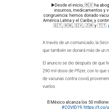
▶️Desde el inicio, 🇲🇽 ha abo
insumos, medicamentos y va
congruencia: hemos donado vacu
América Latina y el Caribe, y con
🇬🇹, 🇭🇳, 🇸🇻, 🇯🇲 y 🇹🇹.
A través de un comunicado, la Secr
que también se donará más de un m
El anuncio se dio después de que 
290 mil dosis de Pfizer, con lo que
de vacunas contra covid, provenie
vuelos.
📄México alcanza los 50 millone
#COVID19
.
https://t.co