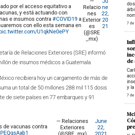
—
Ju
dos
gado por el acceso equitativo a
Relacio
ne
árb
cunas, y está actuando con
nes
22,
nom
nas e insumos contra
#COVID19
a
Exterior
20
7 de
tinuaremos con ello esta semana en
es
21
pic.twitter.com/U1qkNe0ePY
(@SRE
_mx)
Inf
sor
etaría de Relaciones Exteriores (SRE) informó
inc
de 
illón de insumos médicos a Guatemala.
Carl
acc
México recibiera hoy un cargamento de más de
ins
 suma un total de 50 millones 288 mil 115 dosis
y la
7 de
nte de siete países en 77 embarques y 91
McD
Cóm
— Relaciones
June
pre
s de vacunas contra
Exteriores
22,
/uPEQqsAab1
(@SRE_mx)
2021