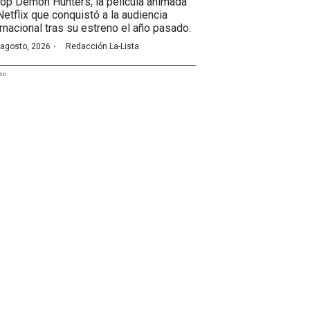
op Demon Hunters, la película animada
Netflix que conquistó a la audiencia
ernacional tras su estreno el año pasado.
·
 agosto, 2026
Redacción La-Lista
AD