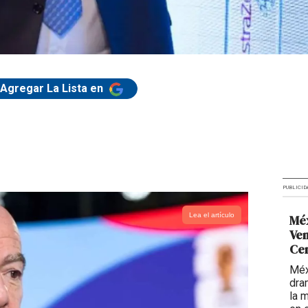
Agregar La Lista en
PUBLICID
Lea el artículo
Méx
Ven
Ce
Méx
dra
la 