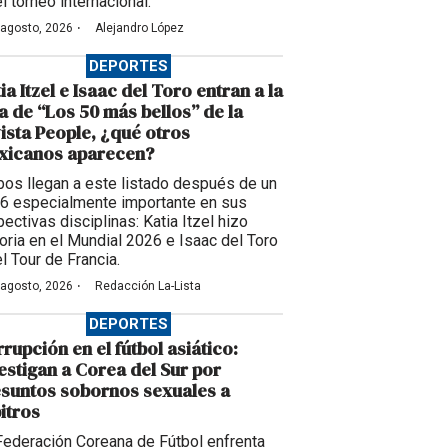
l torneo internacional.
·
 agosto, 2026
Alejandro López
DEPORTES
ia Itzel e Isaac del Toro entran a la
ta de “Los 50 más bellos” de la
ista People, ¿qué otros
xicanos aparecen?
os llegan a este listado después de un
6 especialmente importante en sus
ectivas disciplinas: Katia Itzel hizo
toria en el Mundial 2026 e Isaac del Toro
l Tour de Francia.
·
 agosto, 2026
Redacción La-Lista
DEPORTES
rupción en el fútbol asiático:
estigan a Corea del Sur por
suntos sobornos sexuales a
itros
Federación Coreana de Fútbol enfrenta