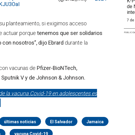
K-P
GKJU3OaI
de 
int
7 de
su planteamiento, si exigimos acceso
ue actuar porque
tenemos que ser solidarios
PUBLICID
con nosotros”, dijo Ebrard
durante la
 con vacunas de
Pfizer-BioNTech,
, Sputnik V y de Johnson & Johnson.
 de la vacuna Covid-19 en adolescentes es
últimas noticias
El Salvador
Jamaica
a
vacuna Covid-19