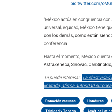
pic.twitter.com/oM
“México actúa en congruencia con 
universal, equidad, México tiene q
con los demás, como están siendo 
conferencia.
Hasta el momento, México cuenta
AstraZeneca, Sinovac, CanSinoBio
Te puede interesar:
La efectividad
limitada, afirma autoridad europea
Donación vacunas
Honduras
Trinidad y Tobago
América Latin