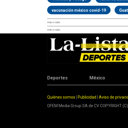
vacunación méxico covid-19
Gua
PUBLICIDAD
PUBLICIDAD
Deportes
México
Quiénes somos
|
Publicidad
|
Aviso de privac
OFEM Media Group SA de CV COPYRIGHT (C)