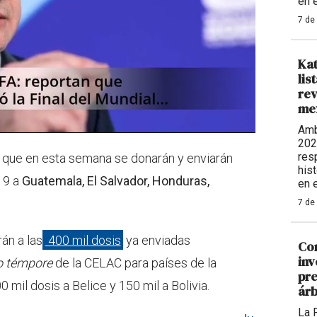
en e
7 de
Kat
lis
rev
me
Amb
202
resp
ó que en esta semana se donarán y enviarán
his
19 a
Guatemala, El Salvador, Honduras,
en e
7 de
án a las
400 mil dosis
ya enviadas
Cor
inv
o témpore
de la CELAC para países de la
pre
0 mil dosis a Belice y 150 mil a Bolivia.
árb
La 