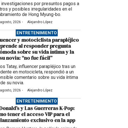
 investigaciones por presuntos pagos a
itros y posibles irregularidades en el
bramiento de Hong Myung-bo.
·
 agosto, 2026
Alejandro López
ENTRETENIMIENTO
luencer y motociclista parapléjico
prende al responder pregunta
ómoda sobre su vida íntima y la
su novia: “no fue fácil”
os Tatay, influencer parapléjico tras un
idente en motocicleta, respondió a un
ensible comentario sobre su vida íntima
 de su novia.
·
 agosto, 2026
Alejandro López
ENTRETENIMIENTO
onald’s y Las Guerreras K-Pop:
o tener el acceso VIP para el
lanzamiento exclusivo en la app