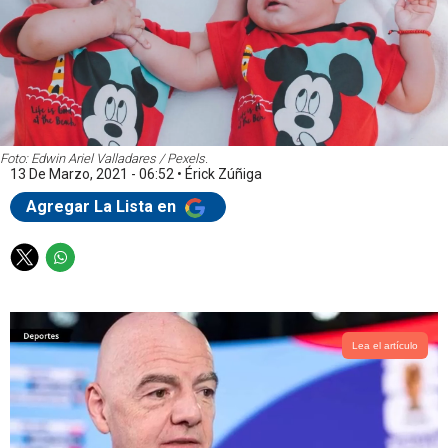
Foto: Edwin Ariel Valladares / Pexels.
13 De Marzo, 2021 - 06:52
•
Érick Zúñiga
Agregar La Lista en
T
W
w
h
i
a
t
t
t
s
Lea el artículo
e
a
r
p
p