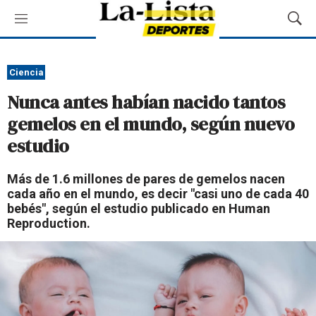
M
M
e
o
n
s
ú
t
Ciencia
r
Nunca antes habían nacido tantos
a
r
gemelos en el mundo, según nuevo
B
estudio
ú
s
q
Más de 1.6 millones de pares de gemelos nacen
u
cada año en el mundo, es decir "casi uno de cada 40
e
bebés", según el estudio publicado en Human
d
Reproduction.
a