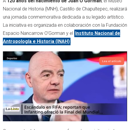
A
120 años del nacimiento de Juan O’Gorman
, el Museo
t
t
t
s
Nacional de Historia (MNH), Castillo de Chapultepec, realizará
e
a
una jornada conmemorativa dedicada a su legado artístico.
r
p
La iniciativa es organizada en colaboración con la Fundación
p
Espacio Nancarrow O’Gorman y el
Instituto Nacional de
Antropología e Historia (INAH)
.
Lea el artículo