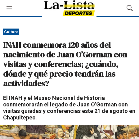
M
M
e
o
n
s
ú
t
Cultura
r
INAH conmemora 120 años del
a
r
nacimiento de Juan O’Gorman con
B
visitas y conferencias; ¿cuándo,
ú
s
dónde y qué precio tendrán las
q
actividades?
u
e
d
El INAH y el Museo Nacional de Historia
a
conmemorarán el legado de Juan O’Gorman con
visitas guiadas y conferencias este 21 de agosto en
Chapultepec.