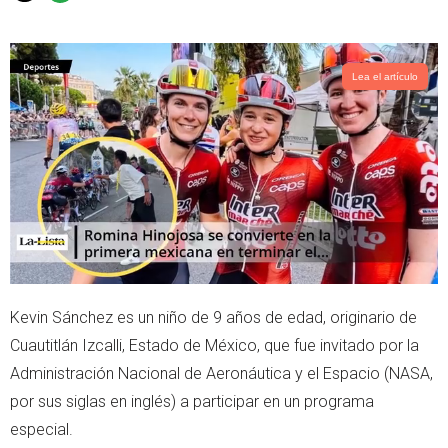
w
h
i
a
t
t
t
s
Lea el artículo
e
a
r
p
p
Kevin Sánchez es un niño de 9 años de edad, originario de
Cuautitlán Izcalli, Estado de México, que fue invitado por la
Administración Nacional de Aeronáutica y el Espacio (NASA,
por sus siglas en inglés) a participar en un programa
especial.