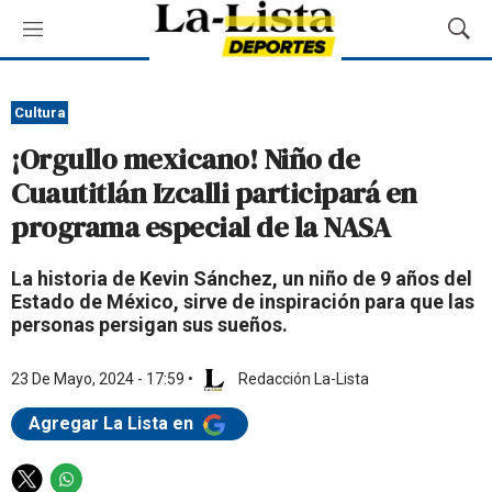
M
M
e
o
n
s
ú
t
Cultura
r
¡Orgullo mexicano! Niño de
a
r
Cuautitlán Izcalli participará en
B
programa especial de la NASA
ú
s
q
La historia de Kevin Sánchez, un niño de 9 años del
u
Estado de México, sirve de inspiración para que las
e
personas persigan sus sueños.
d
a
23 De Mayo, 2024 - 17:59
•
Redacción La-Lista
Agregar La Lista en
T
W