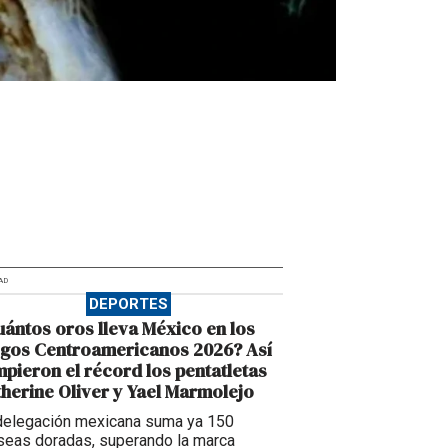
AD
DEPORTES
ántos oros lleva México en los
egos Centroamericanos 2026? Así
pieron el récord los pentatletas
herine Oliver y Yael Marmolejo
delegación mexicana suma ya 150
seas doradas, superando la marca