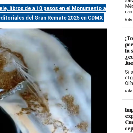
sal
Méx
évele, libros de a 10 pesos en el Monumento a
cam
 editoriales del Gran Remate 2025 en CDMX
6 de
¡To
pre
la 
¿cu
Jue
Si 
el g
Olí
6 de
Imp
exp
Cu
rep