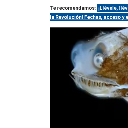
Te recomendamos:
¡Llévele, ll
la Revolución! Fechas, acceso y