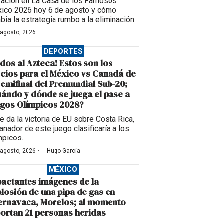
vación en La Casa de los Famosos
ico 2026 hoy 6 de agosto y cómo
bia la estrategia rumbo a la eliminación.
 agosto, 2026
DEPORTES
dos al Azteca! Estos son los
cios para el México vs Canadá de
semifinal del Premundial Sub-20;
ándo y dónde se juega el pase a
gos Olímpicos 2028?
se da la victoria de EU sobre Costa Rica,
anador de este juego clasificaría a los
mpicos.
·
 agosto, 2026
Hugo García
MÉXICO
actantes imágenes de la
losión de una pipa de gas en
ernavaca, Morelos; al momento
ortan 21 personas heridas