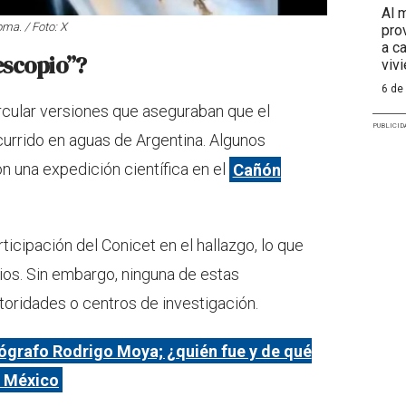
Al 
ma. / Foto: X
pro
a c
escopio”?
viv
6 de
rcular versiones que aseguraban que el
PUBLICID
currido en aguas de Argentina. Algunos
n una expedición científica en el
Cañón
ticipación del Conicet en el hallazgo, lo que
rios. Sin embargo, ninguna de estas
toridades o centros de investigación.
ógrafo Rodrigo Moya; ¿quién fue y de qué
n México