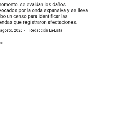
momento, se evalúan los daños
vocados por la onda expansiva y se lleva
abo un censo para identificar las
iendas que registraron afectaciones.
·
 agosto, 2026
Redacción La-Lista
AD