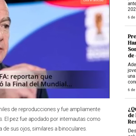
Lea el artículo
ant
202
6 de
Pre
Har
Som
de 
Adem
jov
una
con
6 de
¿Qu
miles de reproducciones y fue ampliamente
de
s. El pez fue apodado por internautas como
Res
 de sus ojos, similares a binoculares.
Des