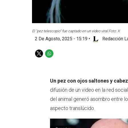
El "pez telescopio" fue captado en un video viral.
Foto: X
2 De Agosto, 2025 - 15:19
•
Redacción La
T
W
w
h
i
a
t
t
t
s
Un pez con ojos saltones y cabe
e
a
difusión de un video en la red soci
r
p
p
del animal generó asombro entre l
aspecto translúcido.