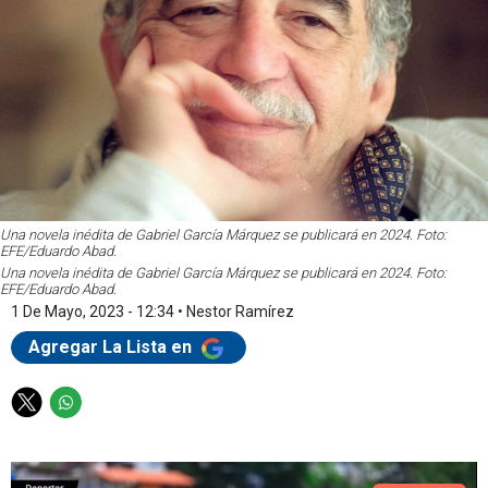
Una novela inédita de Gabriel García Márquez se publicará en 2024. Foto:
EFE/Eduardo Abad.
Una novela inédita de Gabriel García Márquez se publicará en 2024. Foto:
EFE/Eduardo Abad.
1 De Mayo, 2023 - 12:34
•
Nestor Ramírez
Agregar La Lista en
T
W
w
h
i
a
t
t