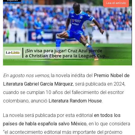
t
s
Lea el artículo
e
a
r
p
p
En agosto nos vemos
, la novela inédita del
Premio Nobel de
Literatura Gabriel García Márquez
, será publicada en 2024,
cuando se cumplan 10 años del fallecimiento del escritor
colombiano, anunció
Literatura Random House
.
La novela será publicada por esta editorial
en todos los
países de habla española salvo México
, en lo que considera
“el acontecimiento editorial más importante del próximo