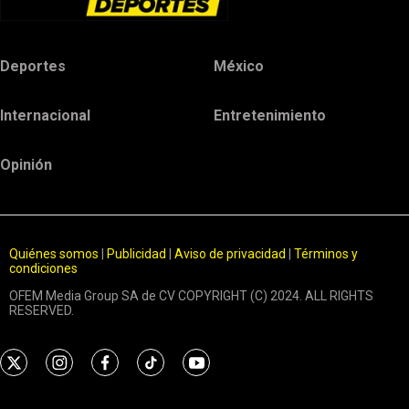
Deportes
México
Internacional
Entretenimiento
Opinión
Quiénes somos
|
Publicidad
|
Aviso de privacidad
|
Términos y
condiciones
OFEM Media Group SA de CV COPYRIGHT (C) 2024. ALL RIGHTS
RESERVED.
t
i
f
t
y
w
n
a
i
o