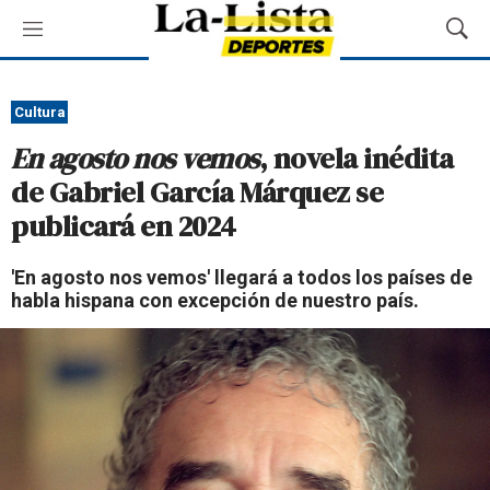
M
M
e
o
n
s
ú
t
Cultura
r
En agosto nos vemos
, novela inédita
a
r
de Gabriel García Márquez se
B
publicará en 2024
ú
s
q
'En agosto nos vemos' llegará a todos los países de
u
habla hispana con excepción de nuestro país.
e
d
a