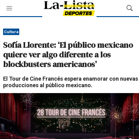
M
M
e
o
n
s
ú
t
Cultura
r
Sofía Llorente: ‘El público mexicano
a
r
quiere ver algo diferente a los
B
blockbusters americanos’
ú
s
q
El Tour de Cine Francés espera enamorar con nuevas
u
producciones al público mexicano.
e
d
a