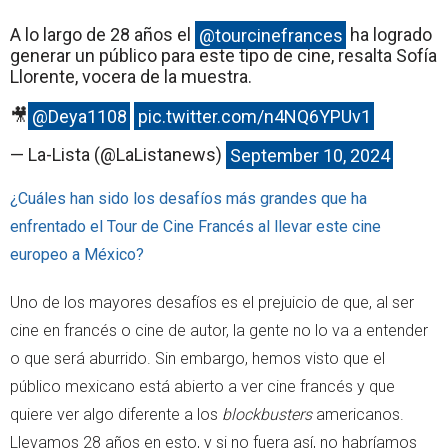
A lo largo de 28 años el
@tourcinefrances
ha logrado
generar un público para este tipo de cine, resalta Sofía
Llorente, vocera de la muestra.
🎥
@Deya1108
pic.twitter.com/n4NQ6YPUv1
— La-Lista (@LaListanews)
September 10, 2024
¿Cuáles han sido los desafíos más grandes que ha
enfrentado el Tour de Cine Francés al llevar este cine
europeo a México?
Uno de los mayores desafíos es el prejuicio de que, al ser
cine en francés o cine de autor, la gente no lo va a entender
o que será aburrido. Sin embargo, hemos visto que el
público mexicano está abierto a ver cine francés y que
quiere ver algo diferente a los
blockbusters
americanos.
Llevamos 28 años en esto, y si no fuera así, no habríamos