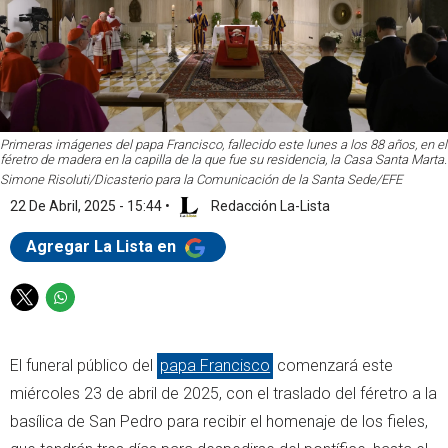
Primeras imágenes del papa Francisco, fallecido este lunes a los 88 años, en el
féretro de madera en la capilla de la que fue su residencia, la Casa Santa Marta.
Simone Risoluti/Dicasterio para la Comunicación de la Santa Sede/EFE
22 De Abril, 2025 - 15:44
•
Redacción La-Lista
Agregar La Lista en
T
W
w
h
i
a
El funeral público del
papa Francisco
comenzará este
t
t
t
s
miércoles 23 de abril de 2025, con el traslado del féretro a la
e
a
basílica de San Pedro para recibir el homenaje de los fieles,
r
p