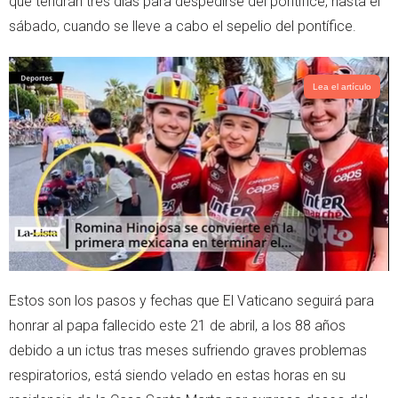
que tendrán tres días para despedirse del pontífice, hasta el
p
sábado, cuando se lleve a cabo el sepelio del pontífice.
Lea el artículo
Estos son los pasos y fechas que El Vaticano seguirá para
honrar al papa fallecido este 21 de abril, a los 88 años
debido a un ictus tras meses sufriendo graves problemas
respiratorios, está siendo velado en estas horas en su