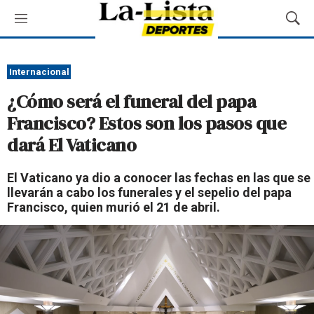
M
M
e
o
n
s
ú
t
Internacional
r
¿Cómo será el funeral del papa
a
r
Francisco? Estos son los pasos que
B
dará El Vaticano
ú
s
q
El Vaticano ya dio a conocer las fechas en las que se
u
llevarán a cabo los funerales y el sepelio del papa
e
Francisco, quien murió el 21 de abril.
d
a