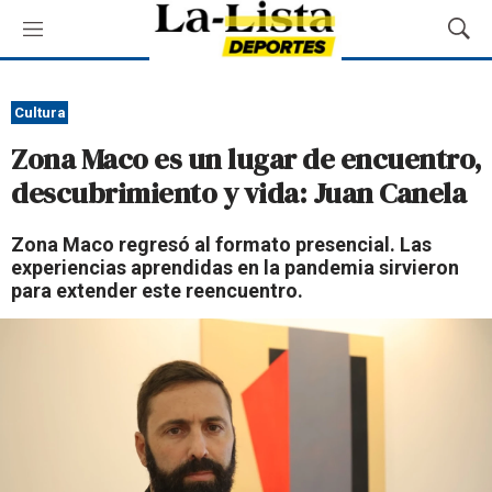
M
M
e
o
n
s
ú
t
Cultura
r
Zona Maco es un lugar de encuentro,
a
r
descubrimiento y vida: Juan Canela
B
ú
Zona Maco regresó al formato presencial. Las
s
experiencias aprendidas en la pandemia sirvieron
q
para extender este reencuentro.
u
e
d
a