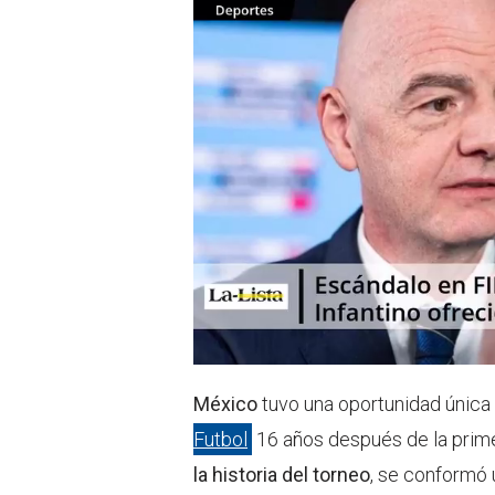
r
p
p
México
tuvo una oportunidad única
Futbol
16 años después de la prime
la historia del torneo
, se conformó