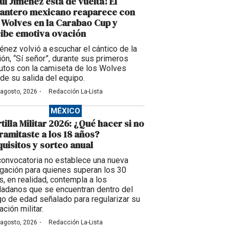
úl Jiménez está de vuelta! El
lantero mexicano reaparece con
 Wolves en la Carabao Cup y
ibe emotiva ovación
énez volvió a escuchar el cántico de la
ción, “Sí señor”, durante sus primeros
utos con la camiseta de los Wolves
de su salida del equipo.
·
 agosto, 2026
Redacción La-Lista
MÉXICO
tilla Militar 2026: ¿Qué hacer si no
tramitaste a los 18 años?
uisitos y sorteo anual
convocatoria no establece una nueva
igación para quienes superan los 30
s, en realidad, contempla a los
dadanos que se encuentran dentro del
go de edad señalado para regularizar su
ación militar.
·
 agosto, 2026
Redacción La-Lista