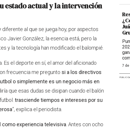
su estado actual y la intervención
Res
¿Có
Juá
uy diferente al que se juega hoy, por aspectos
Gr
co Javier González, la esencia está, pero la
Pum
202
es y la tecnología han modificado el balompié.
gan
com
 Es el deporte en sí, el amor del aficionado
7 de
 Con frecuencia me pregunto
si a los directivos
PUBLICID
 futbol o simplemente es un negocio más en
diría que esas dudas se disipan cuando el balón
futbol:
trasciende tiempos e intereses por su
derosa
”, explica el periodista.
l
como experiencia televisiva
. Antes con ocho