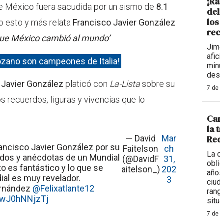
¡Ra
e México fuera sacudida por un sismo de
8.1
de
los
do esto y más relata
Francisco Javier González
rec
 que México cambió al mundo’
.
Jim
afi
Lozano son campeones de Italia!
min
des
 Javier González
platicó con
La-Lista
sobre su
7 de
s recuerdos, figuras y vivencias que lo
Car
la 
— David
Mar
Req
ancisco Javier González por su
Faitelson
ch
La 
erdos y anécdotas de un Mundial
(@DavidF
31,
obl
to es fantástico y lo que se
aitelson_)
202
año
al es muy revelador.
3
ciu
ernández
@Felixatlante12
ran
m/wJ0hNNjzTj
situ
7 de