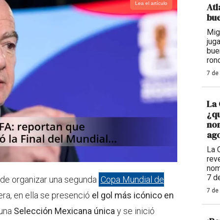
Lea el artículo
Atl
bue
Mig
jug
bue
ron
7 de
La 
¿qu
nom
ago
La 
reve
nom
7 d
 de organizar una segunda
Copa Mundial de
7 de
ra, en ella se presenció
el gol más icónico en
 una
Selección Mexicana única
y se inició