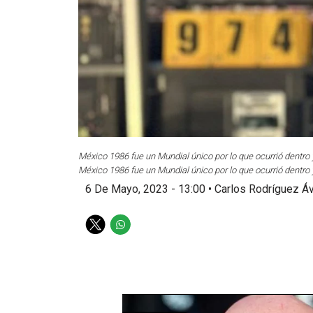
México 1986 fue un Mundial único por lo que ocurrió dentro
México 1986 fue un Mundial único por lo que ocurrió dentro
6 De Mayo, 2023 - 13:00
•
Carlos Rodríguez Áv
T
W
w
h
i
a
t
t
t
s
e
a