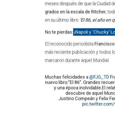
meses después de que la Ciudad d
grados en la escala de Ritcher
, to
en su último libro
‘El 86, el año en
No te pierdas:
¡Napoli y ‘Chucky’ 
El reconocido periodista
Francisco
más reciente publicación y todos lo
marcaron durante aquel Mundial.
Muchas felicidades a
@FJG_TD
Fr
nuevo libro:”El 86”. Grandes recu
y una época inolvidable.El rela
descubre de aquel Mundi
Justino Compeán y Felix F
pic.twitter.co