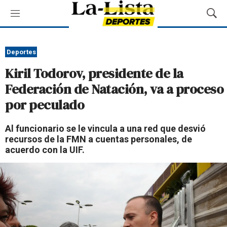
M
M
e
o
n
s
ú
t
Deportes
r
Kiril Todorov, presidente de la
a
r
Federación de Natación, va a proceso
B
por peculado
ú
s
q
Al funcionario se le vincula a una red que desvió
u
recursos de la FMN a cuentas personales, de
e
acuerdo con la UIF.
d
a