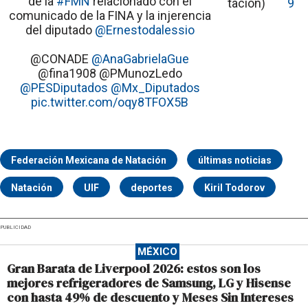
de la
#FMN
relacionado con el
tacion)
9
comunicado de la FINA y la injerencia
del diputado
@Ernestodalessio
@CONADE
@AnaGabrielaGue
@fina1908 @PMunozLedo
@PESDiputados
@Mx_Diputados
pic.twitter.com/oqy8TFOX5B
Federación Mexicana de Natación
últimas noticias
Natación
UIF
deportes
Kiril Todorov
PUBLICIDAD
MÉXICO
Gran Barata de Liverpool 2026: estos son los
mejores refrigeradores de Samsung, LG y Hisense
con hasta 49% de descuento y Meses Sin Intereses