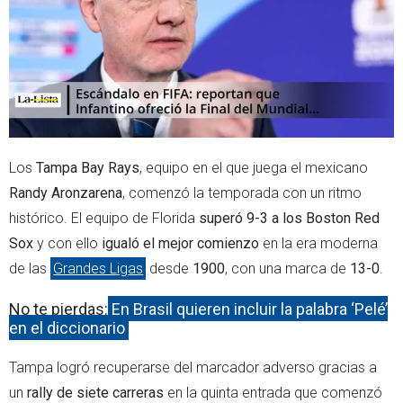
p
Los
Tampa Bay Rays
, equipo en el que juega el mexicano
Randy Aronzarena
, comenzó la temporada con un ritmo
histórico. El equipo de Florida
superó 9-3 a los Boston Red
Sox
y con ello
igualó el mejor comienzo
en la era moderna
de las
Grandes Ligas
desde
1900
, con una marca de
13-0
.
No te pierdas:
En Brasil quieren incluir la palabra ‘Pelé’
en el diccionario
Tampa logró recuperarse del marcador adverso gracias a
un
rally de siete carreras
en la quinta entrada que comenzó