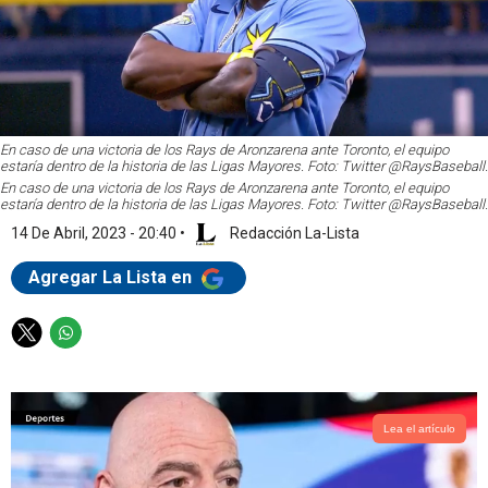
En caso de una victoria de los Rays de Aronzarena ante Toronto, el equipo
estaría dentro de la historia de las Ligas Mayores. Foto: Twitter @RaysBaseball.
En caso de una victoria de los Rays de Aronzarena ante Toronto, el equipo
estaría dentro de la historia de las Ligas Mayores. Foto: Twitter @RaysBaseball.
14 De Abril, 2023 - 20:40
•
Redacción La-Lista
Agregar La Lista en
T
W
w
h
i
a
t
t
t
s
Lea el artículo
e
a
r
p