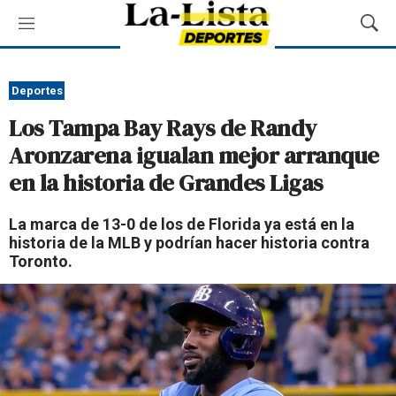
M
M
e
o
n
s
ú
t
Deportes
r
Los Tampa Bay Rays de Randy
a
r
Aronzarena igualan mejor arranque
B
en la historia de Grandes Ligas
ú
s
q
La marca de 13-0 de los de Florida ya está en la
u
historia de la MLB y podrían hacer historia contra
e
Toronto.
d
a