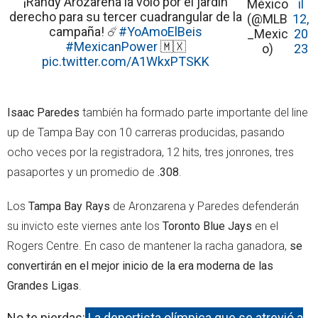
¡Randy Arozarena la voló por el jardín
México
il
derecho para su tercer cuadrangular de la
(@MLB
12,
campaña! ☄️
#YoAmoElBeis
_Mexic
20
#MexicanPower
🇲🇽
o)
23
pic.twitter.com/A1WkxPTSKK
Isaac Paredes
también ha formado parte importante del line
up de Tampa Bay con 10 carreras producidas, pasando
ocho veces por la registradora, 12 hits, tres jonrones, tres
pasaportes y un promedio de
.308
.
Los
Tampa Bay Rays
de Aronzarena y Paredes defenderán
su invicto este viernes ante los
Toronto Blue Jays
en el
Rogers Centre. En caso de mantener la racha ganadora,
se
convertirán en el mejor inicio de la era moderna de las
Grandes Ligas
.
No te pierdas:
La deportista olímpica que se atrevió a