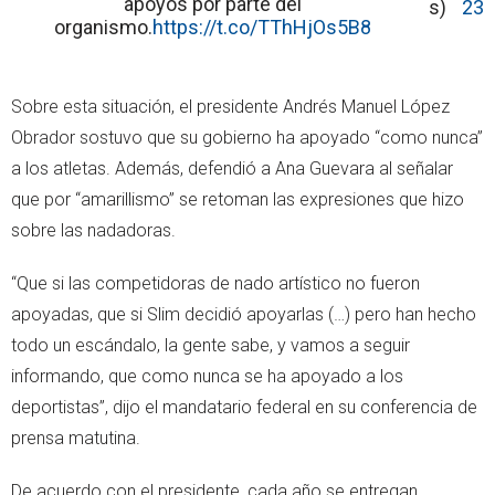
apoyos por parte del
s)
23
organismo.
https://t.co/TThHjOs5B8
Sobre esta situación, el presidente Andrés Manuel López
Obrador sostuvo que su gobierno ha apoyado “como nunca”
a los atletas. Además, defendió a Ana Guevara al señalar
que por “amarillismo” se retoman las expresiones que hizo
sobre las nadadoras.
“Que si las competidoras de nado artístico no fueron
apoyadas, que si Slim decidió apoyarlas (…) pero han hecho
todo un escándalo, la gente sabe, y vamos a seguir
informando, que como nunca se ha apoyado a los
deportistas”, dijo el mandatario federal en su conferencia de
prensa matutina.
De acuerdo con el presidente, cada año se entregan