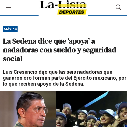
M
M
e
o
n
s
ú
t
México
r
La Sedena dice que ‘apoya’ a
a
r
nadadoras con sueldo y seguridad
B
social
ú
s
q
Luis Cresencio dijo que las seis nadadoras que
u
ganaron oro forman parte del Ejército mexicano, por
e
lo que reciben apoyo de la Sedena.
d
a