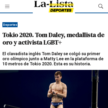
M
M
e
o
n
s
ú
t
Deportes
r
Tokio 2020. Tom Daley, medallista de
a
r
oro y activista LGBT+
B
ú
El clavadista inglés Tom Daley se colgó su primer
s
oro olímpico junto a Matty Lee en la plataforma de
q
10 metros de Tokio 2020. Esta es su historia.
u
e
d
a