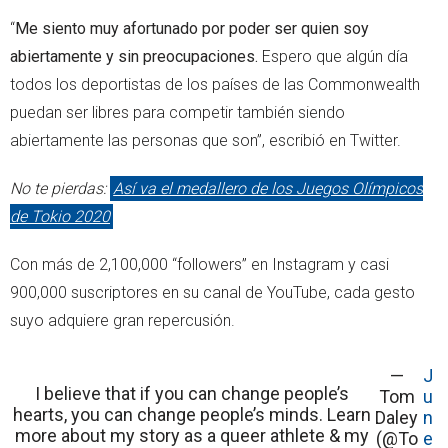
“
Me siento muy afortunado por poder ser quien soy
abiertamente y sin preocupaciones.
Espero que algún día
todos los deportistas de los países de las Commonwealth
puedan ser libres para competir también siendo
abiertamente las personas que son”, escribió en Twitter.
No te pierdas:
Así va el medallero de los Juegos Olímpicos
de Tokio 2020
Con más de 2,100,000 “followers” en Instagram y casi
900,000 suscriptores en su canal de YouTube, cada gesto
suyo adquiere gran repercusión.
—
J
I believe that if you can change people’s
Tom
u
hearts, you can change people’s minds. Learn
Daley
n
more about my story as a queer athlete & my
(@To
e