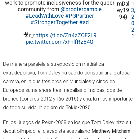
work to promote inclusiveness for the queer
mDal
1
community from
@proctergamble
ey19
3,
#LeadWithLove
#PGPartner
94)
2
#StrongerTogether
#ad
0
2
🎥👉
https://t.co/Zn4zZOF2L9
1
pic.twitter.com/xFnlfRz84Q
De manera paralela a su exposición mediática
extradeportiva, Tom Daley ha sabido construir una exitosa
carrera, en la que tres oros en Mundiales y cinco en
Europeos suma ahora tres medallas olímpicas, dos de
bronce (Londres-2012 y Rio-2016) y una, la más importante
de toda su vida, la de
oro de Tokio-2020
.
En los Juegos de Pekín-2008 en los que Tom Daley hizo su
debut olímpico, el clavadista australiano
Matthew Mitcham