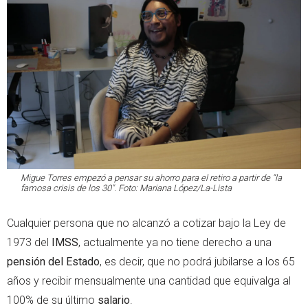
Migue Torres empezó a pensar su ahorro para el retiro a partir de “la
famosa crisis de los 30". Foto: Mariana López/La-Lista
Cualquier persona que no alcanzó a cotizar bajo la Ley de
1973 del
IMSS
, actualmente ya no tiene derecho a una
pensión del Estado
, es decir, que no podrá jubilarse a los 65
años y recibir mensualmente una cantidad que equivalga al
100% de su último
salario
.