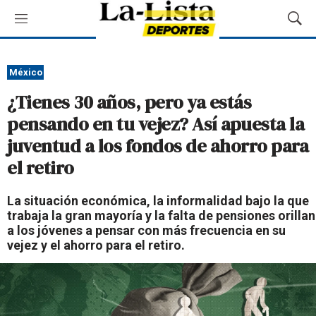
M
M
e
o
n
s
ú
t
México
r
¿Tienes 30 años, pero ya estás
a
r
pensando en tu vejez? Así apuesta la
B
juventud a los fondos de ahorro para
ú
s
el retiro
q
u
La situación económica, la informalidad bajo la que
e
trabaja la gran mayoría y la falta de pensiones orillan
d
a los jóvenes a pensar con más frecuencia en su
a
vejez y el ahorro para el retiro.