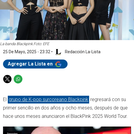
La banda Blackpink.
Foto: EFE
25 De Mayo, 2025 - 23:32
•
Redacción La-Lista
Agregar La Lista en
T
W
w
h
i
a
El
grupo de K-pop surcoreano Blackpink
regresará con su
t
t
t
s
primer sencillo en dos años y ocho meses, después de que
e
a
hace unos meses anunciaron el BlackPink 2025 World Tour.
r
p
p