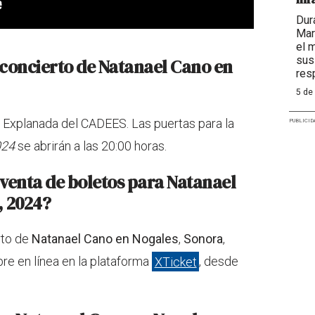
Dur
Mar
el 
sus
 concierto de Natanael Cano en
res
5 de
a Explanada del CADEES. Las puertas para la
PUBLICID
024
se abrirán a las 20:00 horas.
venta de boletos para Natanael
, 2024?
rto de
Natanael Cano en Nogales
,
Sonora
,
bre en línea en la plataforma
XTicket
, desde