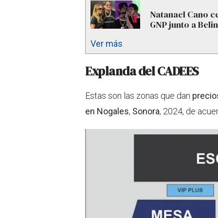
Natanael Cano ce
GNP junto a Beli
Ver más
Explanda del CADEES
Estas son las zonas que dan
precio
en
Nogales
,
Sonora
, 2024, de acue