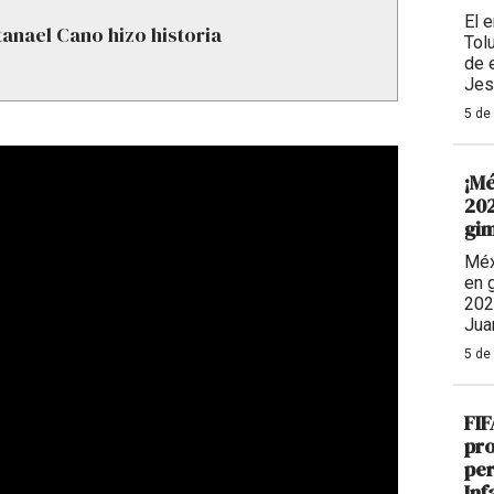
El 
anael Cano hizo historia
Tolu
de 
Jes
5 de
¡Mé
202
gim
Méx
en 
202
Jua
5 de
FIF
pro
per
Inf