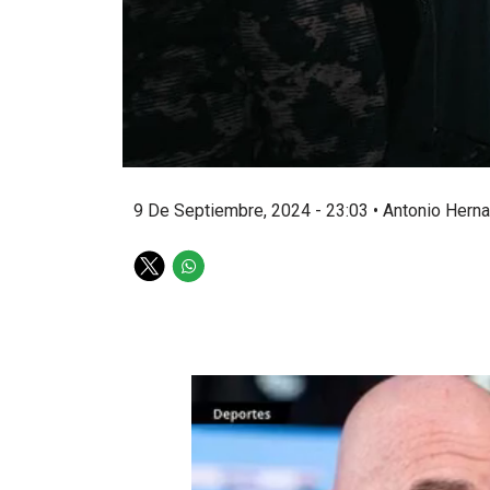
9 De Septiembre, 2024 - 23:03
•
Antonio Hern
T
W
w
h
i
a
t
t
t
s
e
a
r
p
p