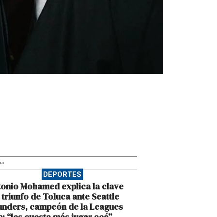
AD
DEPORTES
onio Mohamed explica la clave
 triunfo de Toluca ante Seattle
unders, campeón de la Leagues
: “les cuesta más jugar acá”