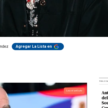
andez
Agregar La Lista en
PUBLICID
Lea el artículo
Ant
del
So
Cup