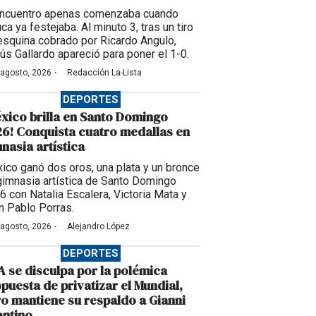
encuentro apenas comenzaba cuando
ca ya festejaba. Al minuto 3, tras un tiro
esquina cobrado por Ricardo Angulo,
ús Gallardo apareció para poner el 1-0.
·
 agosto, 2026
Redacción La-Lista
DEPORTES
xico brilla en Santo Domingo
6! Conquista cuatro medallas en
nasia artística
ico ganó dos oros, una plata y un bronce
gimnasia artística de Santo Domingo
6 con Natalia Escalera, Victoria Mata y
n Pablo Porras.
·
 agosto, 2026
Alejandro López
DEPORTES
A se disculpa por la polémica
puesta de privatizar el Mundial,
o mantiene su respaldo a Gianni
antino