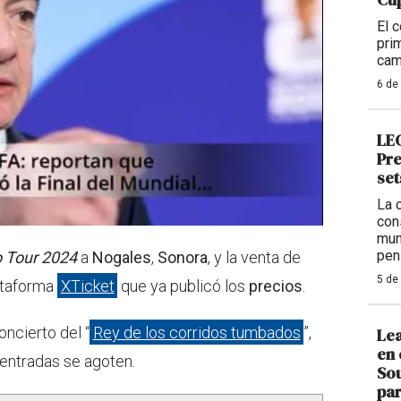
El 
pri
cam
6 de
LEG
Pre
set
La 
con
mun
pen
 Tour 2024
a
Nogales
,
Sonora
, y la venta de
5 de
lataforma
XTicket
que ya publicó los
precios
.
oncierto del “
Rey de los corridos tumbados
”,
Lea
en 
entradas se agoten.
Sou
par