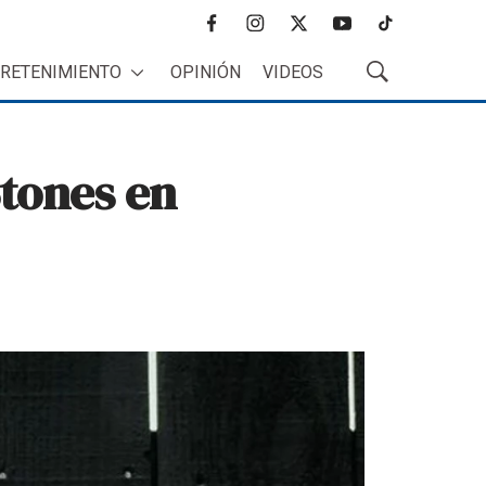
f
i
t
y
t
a
n
w
o
i
RETENIMIENTO
OPINIÓN
VIDEOS
c
s
i
u
k
M
e
t
t
t
t
o
b
a
t
u
o
s
o
g
e
b
k
t
Stones en
o
r
r
e
r
k
a
a
m
r
B
ú
s
q
u
e
d
a