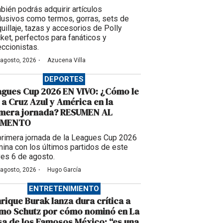
bién podrás adquirir artículos
lusivos como termos, gorras, sets de
uillaje, tazas y accesorios de Polly
ket, perfectos para fanáticos y
eccionistas.
·
 agosto, 2026
Azucena Villa
DEPORTES
gues Cup 2026 EN VIVO: ¿Cómo le
 a Cruz Azul y América en la
imera jornada? RESUMEN AL
MENTO
primera jornada de la Leagues Cup 2026
mina con los últimos partidos de este
ves 6 de agosto.
·
 agosto, 2026
Hugo García
ENTRETENIMIENTO
rique Burak lanza dura crítica a
mo Schutz por cómo nominó en La
a de los Famosos México: “es una