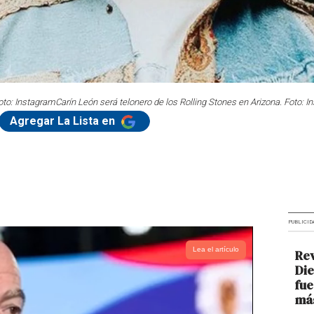
Foto: Instagram
Carín León será telonero de los Rolling Stones en Arizona. Foto: 
Agregar La Lista en
PUBLICID
Lea el artículo
Re
Die
fue
más