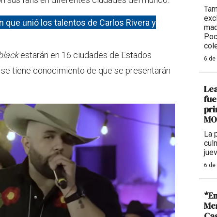
Tam
exc
n que unió los talentos de Carlos Rivera y
maq
Poc
col
 black
estarán en 16 ciudades de Estados
6 de
se tiene conocimiento de que se presentarán
Lea
fue
pr
MO
La 
cul
jue
6 de
*En
Me
Cas