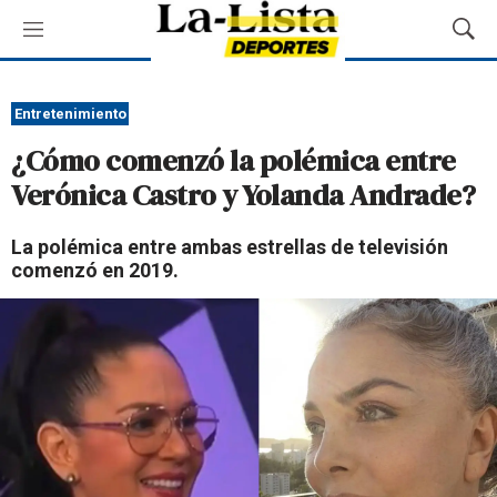
M
M
e
o
n
s
ú
t
Entretenimiento
r
¿Cómo comenzó la polémica entre
a
r
Verónica Castro y Yolanda Andrade?
B
ú
La polémica entre ambas estrellas de televisión
s
comenzó en 2019.
q
u
e
d
a