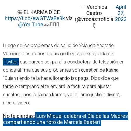
— Verónica
April
🦋 EL KARMA DICE
Castro
27,
https://t.co/ewGTWaEe3k
vía
(@vrocastroficia
2023
@YouTube
🙏🙇🏻‍♀️
l)
Luego de los problemas de salud de Yolanda Andrade,
Verónica Castro posteó una indirecta en su cuenta de
Twitter
que parece ser para la conductora de televisión en
donde afirma que sus problemas son
cuestión de karma
.
“Quien riendo te la hace, llorando las paga. Dios dice que
tarde o temprano él te enviará la factura para ajustar
cuentas, unos lo llaman karma, yo lo llamo justicia divina”,
dice el video.
No te pierdas:
Luis Miguel celebra el Día de las Madres
compartiendo una foto de Marcela Basteri