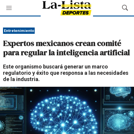
M
M
e
o
n
s
ú
t
Entretenimiento
r
Expertos mexicanos crean comité
a
r
para regular la inteligencia artificial
B
ú
Este organismo buscará generar un marco
s
regulatorio y éxito que responsa a las necesidades
q
de la industria.
u
e
d
a