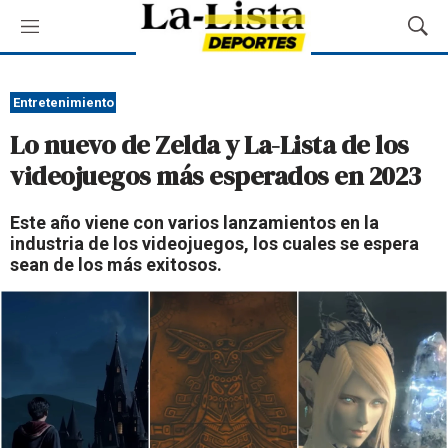
M
M
e
o
n
s
ú
t
Entretenimiento
r
Lo nuevo de Zelda y La-Lista de los
a
r
videojuegos más esperados en 2023
B
ú
Este año viene con varios lanzamientos en la
s
industria de los videojuegos, los cuales se espera
q
sean de los más exitosos.
u
e
d
a