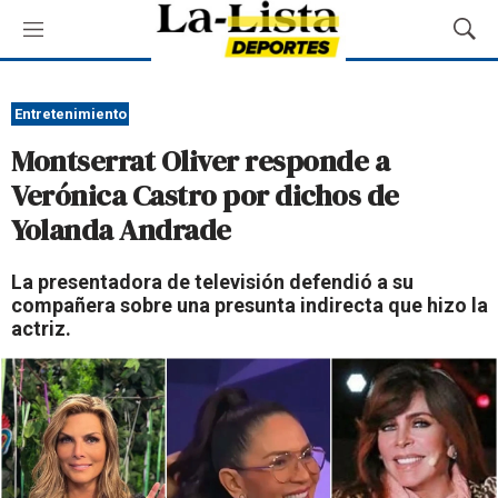
M
M
e
o
n
s
ú
t
Entretenimiento
r
Montserrat Oliver responde a
a
r
Verónica Castro por dichos de
B
Yolanda Andrade
ú
s
q
La presentadora de televisión defendió a su
u
compañera sobre una presunta indirecta que hizo la
e
actriz.
d
a