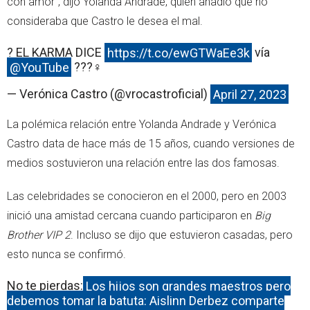
con amor”, dijo Yolanda Andrade, quien añadió que no
consideraba que Castro le desea el mal.
? EL KARMA DICE
https://t.co/ewGTWaEe3k
vía
@YouTube
???‍♀️
— Verónica Castro (@vrocastroficial)
April 27, 2023
La polémica relación entre Yolanda Andrade y Verónica
Castro data de hace más de 15 años, cuando versiones de
medios sostuvieron una relación entre las dos famosas.
Las celebridades se conocieron en el 2000, pero en 2003
inició una amistad cercana cuando participaron en
Big
Brother VIP 2
. Incluso se dijo que estuvieron casadas, pero
esto nunca se confirmó.
No te pierdas:
Los hijos son grandes maestros pero
debemos tomar la batuta: Aislinn Derbez comparte