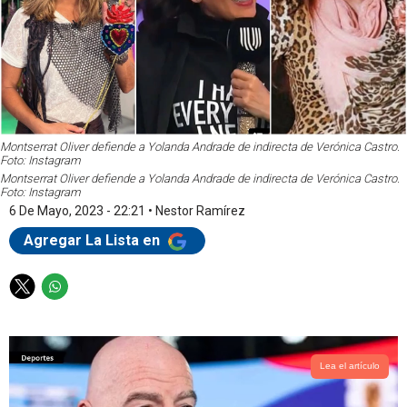
Montserrat Oliver defiende a Yolanda Andrade de indirecta de Verónica Castro.
Foto: Instagram
Montserrat Oliver defiende a Yolanda Andrade de indirecta de Verónica Castro.
Foto: Instagram
6 De Mayo, 2023 - 22:21
•
Nestor Ramírez
Agregar La Lista en
T
W
w
h
i
a
t
t
t
s
Lea el artículo
e
a