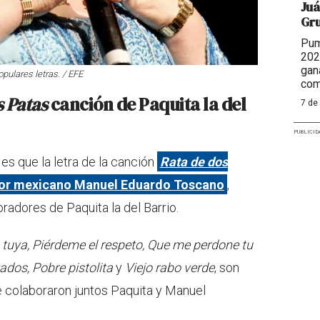
Juá
Gr
Pum
202
gan
opulares letras. / EFE
com
s Patas
canción de Paquita la del
7 de
PUBLICID
s que la letra de la canción
Rata de dos
tor mexicano Manuel Eduardo Toscano
,
radores de Paquita la del Barrio.
 tuya, Piérdeme el respeto, Que me perdone tu
ados, Pobre pistolita
y
Viejo rabo verde
, son
ue colaboraron juntos Paquita y Manuel