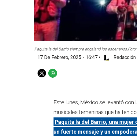
Paquita la del Barrio siempre engalanó los escenarios.
Foto:
17 De Febrero, 2025 - 16:47
•
Redacción 
T
W
w
h
i
a
t
t
t
s
Este lunes, México se levantó con 
e
a
musicales femeninas que ha tenido e
r
p
p
Paquita la del Barrio, una muje
un fuerte mensaje y un empodera