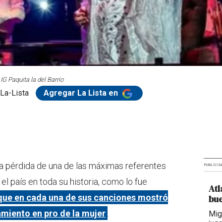
 IG Paquita la del Barrio
La-Lista
Agregar La Lista en
la pérdida de una de las máximas referentes
PUBLICID
l país en toda su historia, como lo fue
Atl
r que en cada una de sus canciones mostró
bue
miento en pro de la mujer
.
Mig