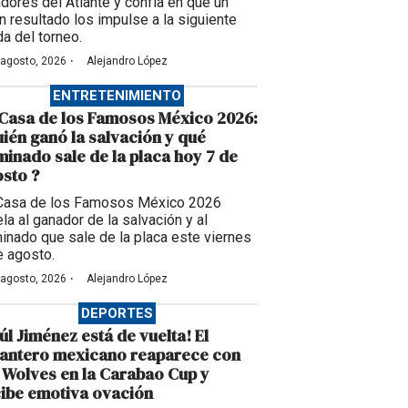
adores del Atlante y confía en que un
n resultado los impulse a la siguiente
da del torneo.
·
 agosto, 2026
Alejandro López
ENTRETENIMIENTO
Casa de los Famosos México 2026:
ién ganó la salvación y qué
inado sale de la placa hoy 7 de
sto ?
Casa de los Famosos México 2026
la al ganador de la salvación y al
inado que sale de la placa este viernes
e agosto.
·
 agosto, 2026
Alejandro López
DEPORTES
úl Jiménez está de vuelta! El
lantero mexicano reaparece con
 Wolves en la Carabao Cup y
ibe emotiva ovación