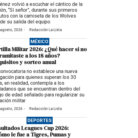
énez volvió a escuchar el cántico de la
ción, “Sí señor”, durante sus primeros
utos con la camiseta de los Wolves
de su salida del equipo.
·
 agosto, 2026
Redacción La-Lista
MÉXICO
tilla Militar 2026: ¿Qué hacer si no
tramitaste a los 18 años?
uisitos y sorteo anual
convocatoria no establece una nueva
igación para quienes superan los 30
s, en realidad, contempla a los
dadanos que se encuentran dentro del
go de edad señalado para regularizar su
ación militar.
·
 agosto, 2026
Redacción La-Lista
DEPORTES
ultados Leagues Cup 2026:
mo le fue a Tigres, Pumas y