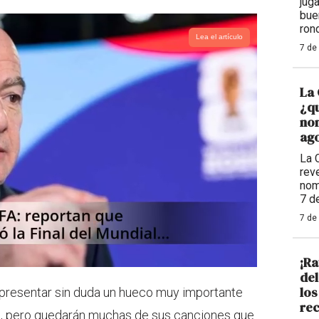
jug
bue
ron
Lea el artículo
7 de
La 
¿qu
nom
ago
La 
reve
nom
7 d
7 de
¡Ra
de
los
epresentar sin duda un hueco muy importante
rec
a, pero quedarán muchas de sus canciones que