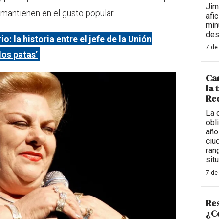
Jim
 mantienen en el gusto popular.
afi
min
des
io: la historia entre el jefe de la Unión
7 de
dos patas’
Car
la 
Req
La 
obl
año
ciu
ran
situ
7 de
Res
¿Có