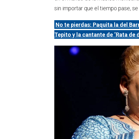
sin importar que el tiempo pase, se
No te pierdas: Paquita la del Barr
Tepito y la cantante de ‘Rata de 