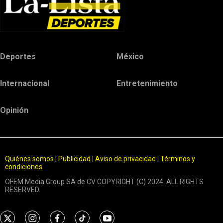
Deportes
México
Internacional
Entretenimiento
Opinión
Quiénes somos
|
Publicidad
|
Aviso de privacidad
|
Términos y
condiciones
OFEM Media Group SA de CV COPYRIGHT (C) 2024. ALL RIGHTS
RESERVED.
t
i
f
t
y