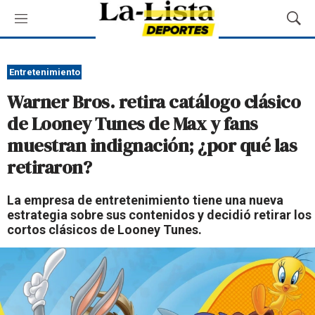
M
M
e
o
n
s
ú
t
Entretenimiento
r
Warner Bros. retira catálogo clásico
a
r
de Looney Tunes de Max y fans
B
muestran indignación; ¿por qué las
ú
s
retiraron?
q
u
La empresa de entretenimiento tiene una nueva
e
estrategia sobre sus contenidos y decidió retirar los
d
cortos clásicos de Looney Tunes.
a