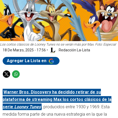
Los cortos clásicos de Looney Tunes no se verán más por Max. Foto: Especial
18 De Marzo, 2025 - 17:56
•
Redacción La-Lista
Agregar La Lista en
T
W
w
h
i
a
Warner Bros. Discovery ha decidido retirar de su
t
t
t
s
plataforma de streaming Max los cortos clásicos de la
e
a
serie
Looney Tunes
, producidos entre 1930 y 1969. Esta
r
p
medida forma parte de una nueva estrategia en la que la
p