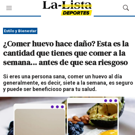
M
M
e
o
n
s
ú
t
Estilo y Bienestar
r
¿Comer huevo hace daño? Esta es la
a
r
cantidad que tienes que comer a la
B
semana... antes de que sea riesgoso
ú
s
q
Si eres una persona sana, comer un huevo al día
u
generalmente, es decir, siete a la semana, es seguro
e
y puede ser beneficioso para tu salud.
d
a