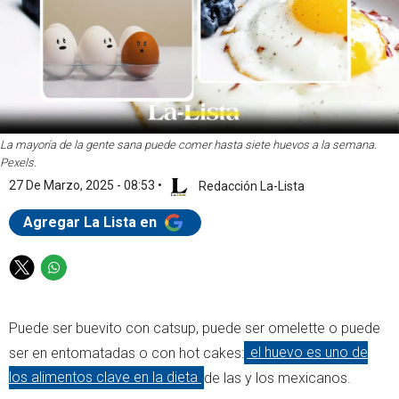
La mayoría de la gente sana puede comer hasta siete huevos a la semana.
Pexels.
27 De Marzo, 2025 - 08:53
•
Redacción La-Lista
Agregar La Lista en
T
W
w
h
i
a
Puede ser buevito con catsup, puede ser omelette o puede
t
t
t
s
ser en entomatadas o con hot cakes:
el huevo es uno de
e
a
los alimentos clave en la dieta
de las y los mexicanos.
r
p