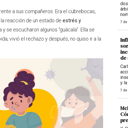
dos
árb
frente a sus compañeros. Era el cubrebocas,
nom
r la reacción de un estado de
estrés y
7 de
ía y se escucharon algunos “guácala”. Ella se
da, vivió el rechazo y después, no quiso ir a la
Inf
sor
inc
de 
Carl
acc
ins
y la
7 de
McD
Cóm
pre