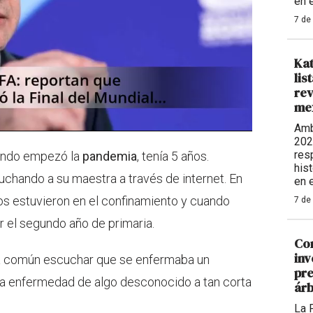
en e
7 de
Kat
lis
rev
me
Amb
202
resp
uando empezó la
pandemia
, tenía 5 años.
his
uchando a su maestra a través de internet. En
en e
s estuvieron en el confinamiento y cuando
7 de
ar el segundo año de primaria.
Cor
inv
era común escuchar que se enfermaba un
pre
la enfermedad de algo desconocido a tan corta
árb
La 