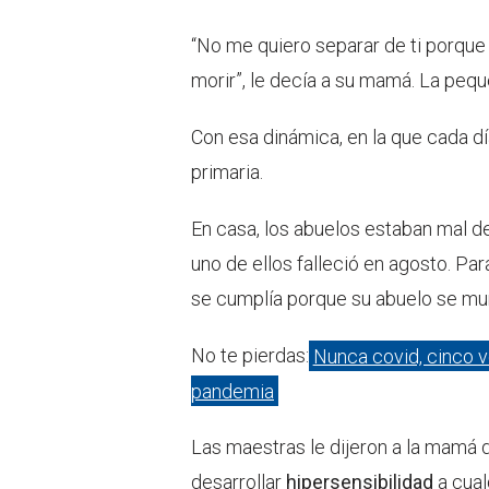
“No me quiero separar de ti porque 
morir”, le decía a su mamá. La peq
Con esa dinámica, en la que cada d
primaria.
En casa, los abuelos estaban mal d
uno de ellos falleció en agosto. Para
se cumplía porque su abuelo se mur
No te pierdas:
Nunca covid, cinco ve
pandemia
Las maestras le dijeron a la mamá 
desarrollar
hipersensibilidad
a cual