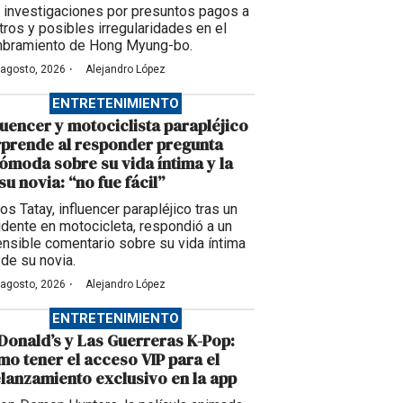
 investigaciones por presuntos pagos a
itros y posibles irregularidades en el
bramiento de Hong Myung-bo.
·
 agosto, 2026
Alejandro López
ENTRETENIMIENTO
luencer y motociclista parapléjico
prende al responder pregunta
ómoda sobre su vida íntima y la
su novia: “no fue fácil”
os Tatay, influencer parapléjico tras un
idente en motocicleta, respondió a un
ensible comentario sobre su vida íntima
 de su novia.
·
 agosto, 2026
Alejandro López
ENTRETENIMIENTO
onald’s y Las Guerreras K-Pop:
o tener el acceso VIP para el
lanzamiento exclusivo en la app