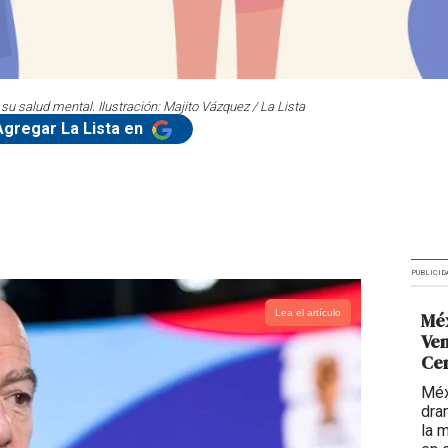
u salud mental. Ilustración: Majito Vázquez / La Lista
Agregar La Lista en
PUBLICID
Lea el artículo
Méx
Ven
Ce
Méx
dra
la 