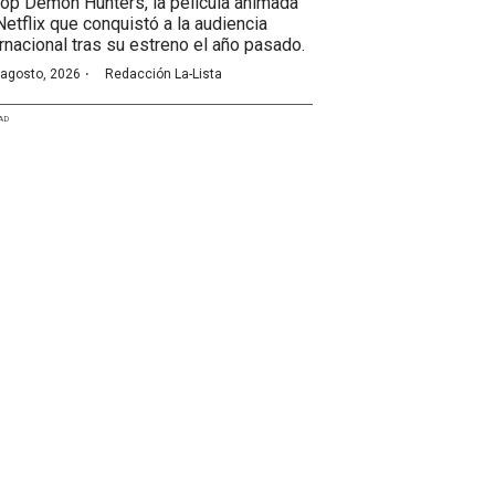
op Demon Hunters, la película animada
Netflix que conquistó a la audiencia
ernacional tras su estreno el año pasado.
·
 agosto, 2026
Redacción La-Lista
AD