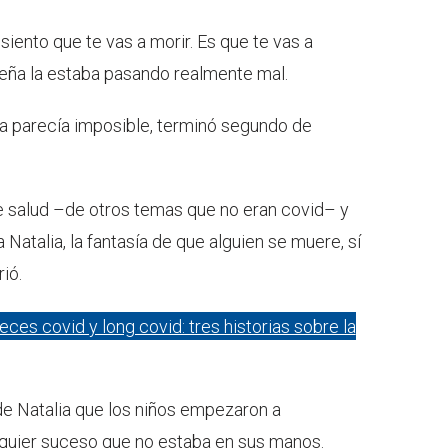
siento que te vas a morir. Es que te vas a
ueña la estaba pasando realmente mal.
ía parecía imposible, terminó segundo de
e salud –de otros temas que no eran covid– y
 Natalia, la fantasía de que alguien se muere, sí
ió.
ces covid y long covid: tres historias sobre la
de Natalia que los niños empezaron a
quier suceso que no estaba en sus manos.