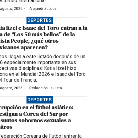
l torneo internacional.
·
 agosto, 2026
Alejandro López
DEPORTES
ia Itzel e Isaac del Toro entran a la
ta de “Los 50 más bellos” de la
ista People, ¿qué otros
xicanos aparecen?
os llegan a este listado después de un
6 especialmente importante en sus
ectivas disciplinas: Katia Itzel hizo
toria en el Mundial 2026 e Isaac del Toro
l Tour de Francia.
·
 agosto, 2026
Redacción La-Lista
DEPORTES
rupción en el fútbol asiático:
estigan a Corea del Sur por
suntos sobornos sexuales a
itros
Federación Coreana de Fútbol enfrenta