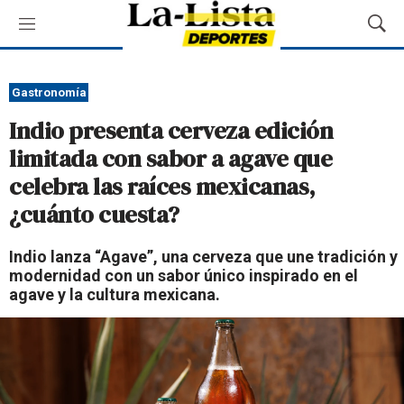
M
M
e
o
n
s
ú
t
Gastronomía
r
Indio presenta cerveza edición
a
r
limitada con sabor a agave que
B
celebra las raíces mexicanas,
ú
s
¿cuánto cuesta?
q
u
Indio lanza “Agave”, una cerveza que une tradición y
e
modernidad con un sabor único inspirado en el
d
agave y la cultura mexicana.
a