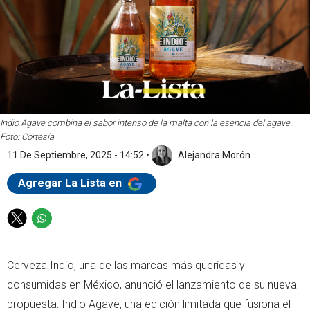
Indio Agave combina el sabor intenso de la malta con la esencia del agave.
Foto: Cortesía
11 De Septiembre, 2025 - 14:52
•
Alejandra Morón
Agregar La Lista en
T
W
w
h
i
a
Cerveza Indio, una de las marcas más queridas y
t
t
t
s
consumidas en México, anunció el lanzamiento de su nueva
e
a
propuesta: Indio Agave, una edición limitada que fusiona el