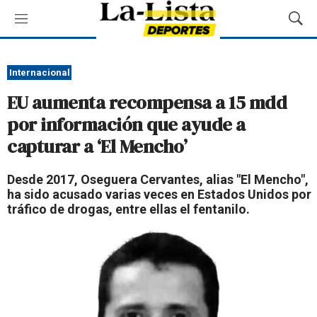
M
M
e
o
n
s
ú
t
Internacional
r
EU aumenta recompensa a 15 mdd
a
r
por información que ayude a
B
capturar a ‘El Mencho’
ú
s
q
Desde 2017, Oseguera Cervantes, alias "El Mencho",
u
ha sido acusado varias veces en Estados Unidos por
e
tráfico de drogas, entre ellas el fentanilo.
d
a