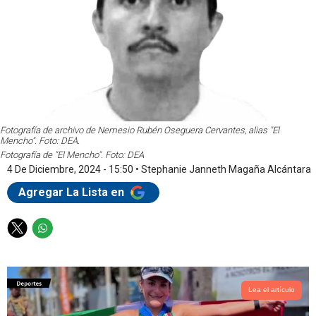
Fotografía de archivo de Nemesio Rubén Oseguera Cervantes, alias "El
Mencho". Foto: DEA.
Fotografía de "El Mencho". Foto: DEA
4 De Diciembre, 2024 - 15:50
•
Stephanie Janneth Magaña Alcántara
Agregar La Lista en
T
W
w
h
i
a
t
t
t
s
Lea el artículo
e
a