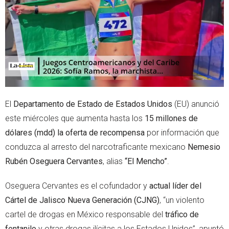
r
p
p
El
Departamento de Estado de Estados Unidos
(EU) anunció
este miércoles que aumenta hasta los
15 millones de
dólares (mdd) la oferta de recompensa
por información que
conduzca al arresto del narcotraficante mexicano
Nemesio
Rubén Oseguera Cervantes
, alias
“El Mencho”
.
Oseguera Cervantes es el cofundador y
actual líder del
Cártel de Jalisco Nueva Generación (CJNG)
, “un violento
cartel de drogas en México responsable del
tráfico de
fentanilo
y otras drogas ilícitas a los Estados Unidos”, apuntó