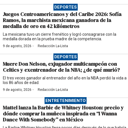
DEPORTES
Juegos Centroamericanos y del Caribe 2026: Sofía
Ramos, la marchista mexicana ganadora de la
medalla de oro en 42 kilómetros
La mexicana tuvo un cierre frenético y logró consagrarse con la
medalla dorada en la prueba madre de la competencia.
·
9 de agosto, 2026
Redacción La-Lista
DEPORTES
Muere Don Nelson, exjugador multicampeón con
Celtics y exentrenador de la NBA; ¿de qué murió?
El tres veces ganador al entrenador del año en la NBA perdió la vida a
los 86 años de edad.
·
9 de agosto, 2026
Redacción La-Lista
ENTRETENIMIENTO
Mattel lanza la Barbie de Whitney Houston: precio y
dónde comprar la muñeca inspirada en “I Wanna
Dance With Somebody” en México
La Barbie Whitney Houston llega pocos días después de lo que habría