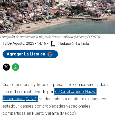
Fotografía de archivo de la playa de Puerto Vallarta (México).
EFE/STR
13 De Agosto, 2025 - 14:16
•
Redacción La-Lista
Agregar La Lista en
T
W
w
h
i
a
Cuatro personas y trece empresas mexicanas vinculadas a
t
t
t
s
una red criminal liderada por
el Cártel Jalisco Nueva
e
a
Generación (CJNG)
se dedicaban a estafar a ciudadanos
r
p
estadounidenses con propiedades vacacionales
p
compartidas en Puerto Vallarta (México).