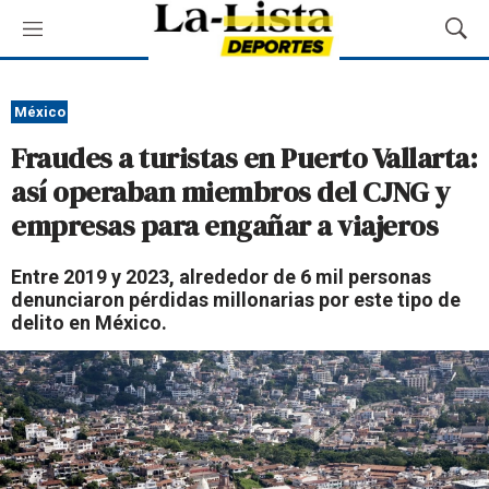
M
M
e
o
n
s
ú
t
México
r
Fraudes a turistas en Puerto Vallarta:
a
r
así operaban miembros del CJNG y
B
empresas para engañar a viajeros
ú
s
q
Entre 2019 y 2023, alrededor de 6 mil personas
u
denunciaron pérdidas millonarias por este tipo de
e
delito en México.
d
a