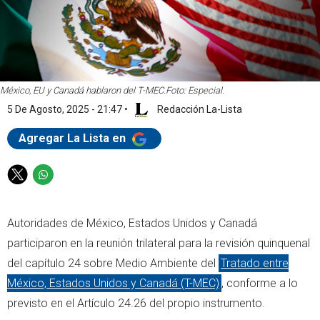
México, EU y Canadá hablaron del T-MEC.
Foto: Especial.
5 De Agosto, 2025 - 21:47
•
Redacción La-Lista
Agregar La Lista en
T
W
w
h
i
a
Autoridades de México, Estados Unidos y Canadá
t
t
t
s
participaron en la reunión trilateral para la revisión quinquenal
e
a
del capítulo 24 sobre Medio Ambiente del
Tratado entre
r
p
México, Estados Unidos y Canadá (T-MEC)
, conforme a lo
p
previsto en el Artículo 24.26 del propio instrumento.