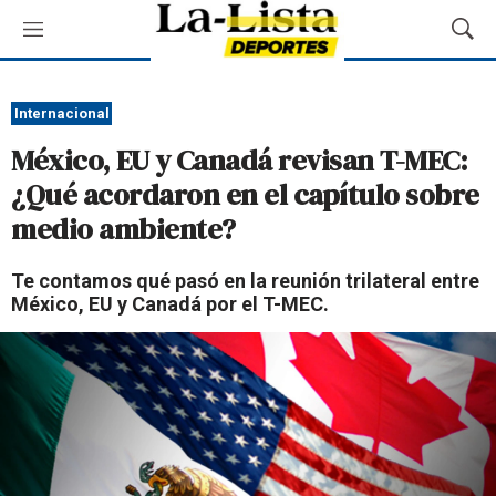
M
M
e
o
n
s
ú
t
Internacional
r
México, EU y Canadá revisan T-MEC:
a
r
¿Qué acordaron en el capítulo sobre
B
medio ambiente?
ú
s
q
Te contamos qué pasó en la reunión trilateral entre
u
México, EU y Canadá por el T-MEC.
e
d
a