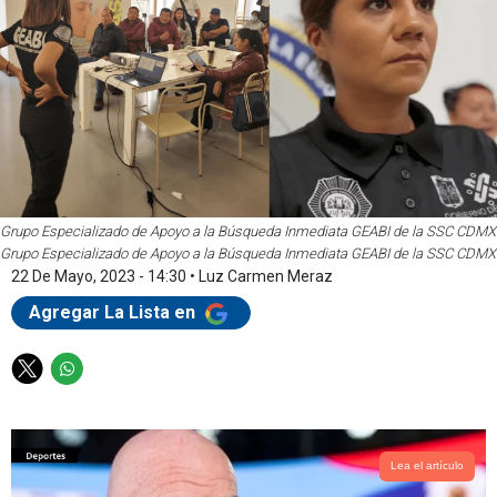
Grupo Especializado de Apoyo a la Búsqueda Inmediata GEABI de la SSC CDMX
Grupo Especializado de Apoyo a la Búsqueda Inmediata GEABI de la SSC CDMX
22 De Mayo, 2023 - 14:30
•
Luz Carmen Meraz
Agregar La Lista en
T
W
w
h
i
a
t
t
t
s
Lea el artículo
e
a