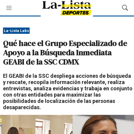
M
M
e
o
n
s
ú
t
La-Lista Labs
r
Qué hace el Grupo Especializado de
a
r
Apoyo a la Búsqueda Inmediata
B
GEABI de la SSC CDMX
ú
s
q
El GEABI de la SSC despliega acciones de búsqueda
u
y rescate, recopila información relevante, realiza
e
entrevistas, analiza evidencias y trabaja en conjunto
d
con otras entidades para maximizar las
a
posibilidades de localización de las personas
desaparecidas.