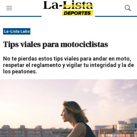
M
M
e
o
n
s
ú
t
La-Lista Labs
r
Tips viales para motociclistas
a
r
B
No te pierdas estos tips viales para andar en moto,
ú
respetar el reglamento y vigilar tu integridad y la de
s
los peatones.
q
u
e
d
a