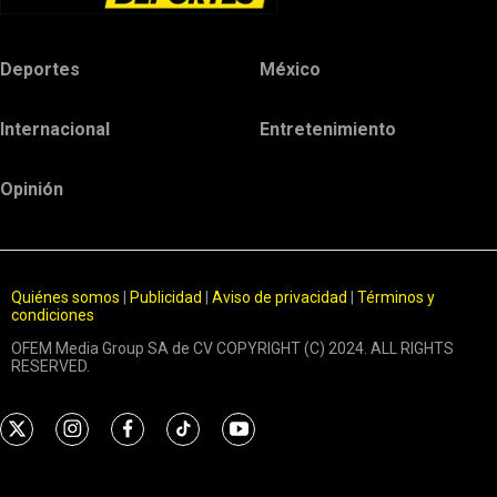
Deportes
México
Internacional
Entretenimiento
Opinión
Quiénes somos
|
Publicidad
|
Aviso de privacidad
|
Términos y
condiciones
OFEM Media Group SA de CV COPYRIGHT (C) 2024. ALL RIGHTS
RESERVED.
t
i
f
t
y
w
n
a
i
o
i
s
c
k
u