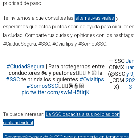
prioridad de paso.
Te invitamos a que consultes las
alternativas viales
y
esperamos que estos puntos sean de ayuda para circular en
la ciudad. Comparte tus dudas y opiniones con los hashtags:
#CiudadSegura, #SSC, #Ovialtips y #SomosSSC.
— SSC
Jan
#CiudadSegura
| Para protegernos entre
CDMX
uar
conductores 🏍️ y peatones🚶🏻‍♀️🚶🏻 la
(@SSC
y 9,
#SSC
te brinda los siguientes
#Ovialtips
.
_CDM
202
#SomosSSC
👮🏻‍♀️🚔👮🏼
X)
3
pic.twitter.com/swMH5tIrjK
Te puede interesar:
La SSC capacita a sus policías con
realidad virtual
Recomendaciones de la SSC para p
rotegerte en temporada