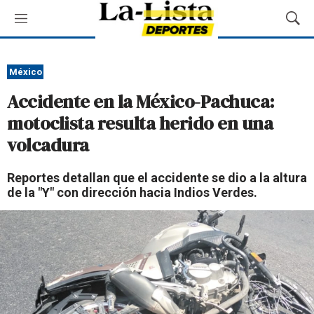
M
M
e
o
n
s
ú
t
México
r
Accidente en la México-Pachuca:
a
r
motoclista resulta herido en una
B
volcadura
ú
s
q
Reportes detallan que el accidente se dio a la altura
u
de la "Y" con dirección hacia Indios Verdes.
e
d
a