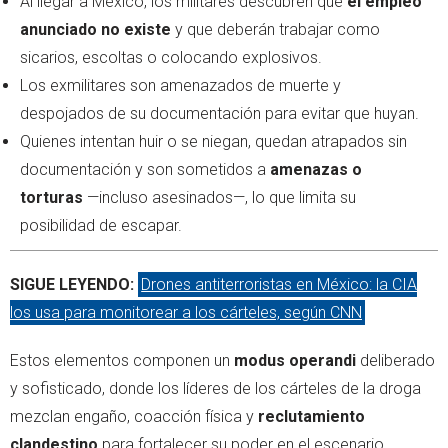
Al llegar a México, los militares descubren que
el empleo
anunciado no existe
y que deberán trabajar como
sicarios, escoltas o colocando explosivos.
Los exmilitares son amenazados de muerte y
despojados de su documentación para evitar que huyan.
Quienes intentan huir o se niegan, quedan atrapados sin
documentación y son sometidos a
amenazas o
torturas
—incluso asesinados—, lo que limita su
posibilidad de escapar.
SIGUE LEYENDO:
Drones antiterroristas en México: la CIA
los usa para monitorear a los cárteles, según CNN
Estos elementos componen un
modus operandi
deliberado
y sofisticado, donde los líderes de los cárteles de la droga
mezclan engaño, coacción física y
reclutamiento
clandestino
para fortalecer su poder en el escenario