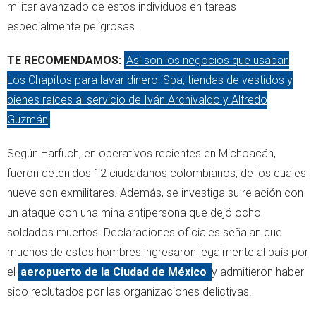
militar avanzado de estos individuos en tareas
especialmente peligrosas.
TE RECOMENDAMOS:
Así son los negocios que usaban
Los Chapitos para lavar dinero: Spa, tiendas de vestidos y
bienes raíces al servicio de Iván Archivaldo y Alfredo
Guzmán
Según Harfuch, en operativos recientes en Michoacán,
fueron detenidos 12 ciudadanos colombianos, de los cuales
nueve son exmilitares. Además, se investiga su relación con
un ataque con una mina antipersona que dejó ocho
soldados muertos. Declaraciones oficiales señalan que
muchos de estos hombres ingresaron legalmente al país por
el
aeropuerto de la Ciudad de México
y admitieron haber
sido reclutados por las organizaciones delictivas.