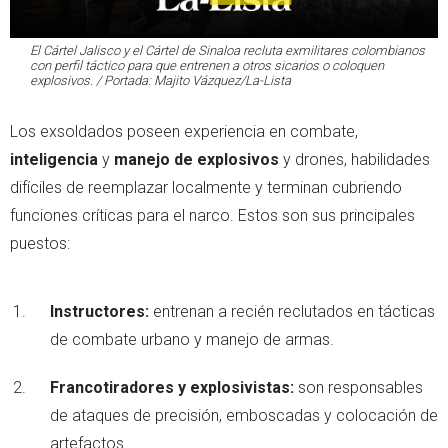
El Cártel Jalisco y el Cártel de Sinaloa recluta exmilitares colombianos
con perfil táctico para que entrenen a otros sicarios o coloquen
explosivos. / Portada: Majito Vázquez/La-Lista
Los exsoldados poseen experiencia en combate,
inteligencia
y
manejo de explosivos
y drones, habilidades
difíciles de reemplazar localmente y terminan cubriendo
funciones críticas para el narco. Estos son sus principales
puestos:
Instructores:
entrenan a recién reclutados en tácticas
de combate urbano y manejo de armas.
Francotiradores y explosivistas:
son responsables
de ataques de precisión, emboscadas y colocación de
artefactos.