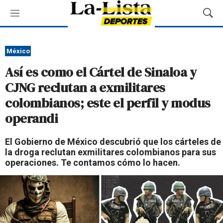
M
M
e
o
n
s
ú
t
México
r
Así es como el Cártel de Sinaloa y
a
r
CJNG reclutan a exmilitares
B
colombianos; este el perfil y modus
ú
s
operandi
q
u
El Gobierno de México descubrió que los cárteles de
e
la droga reclutan exmilitares colombianos para sus
d
operaciones. Te contamos cómo lo hacen.
a