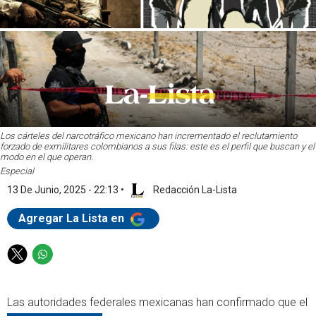
Los cárteles del narcotráfico mexicano han incrementado el reclutamiento
forzado de exmilitares colombianos a sus filas: este es el perfil que buscan y el
modo en el que operan.
Especial
13 De Junio, 2025 - 22:13
•
Redacción La-Lista
Agregar La Lista en
T
W
w
h
i
a
Las autoridades federales mexicanas han confirmado que el
t
t