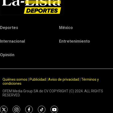
Deportes
México
Internacional
Entretenimiento
Opinión
Quiénes somos
|
Publicidad
|
Aviso de privacidad
|
Términos y
condiciones
OFEM Media Group SA de CV COPYRIGHT (C) 2024. ALL RIGHTS
RESERVED.
t
i
f
t
y