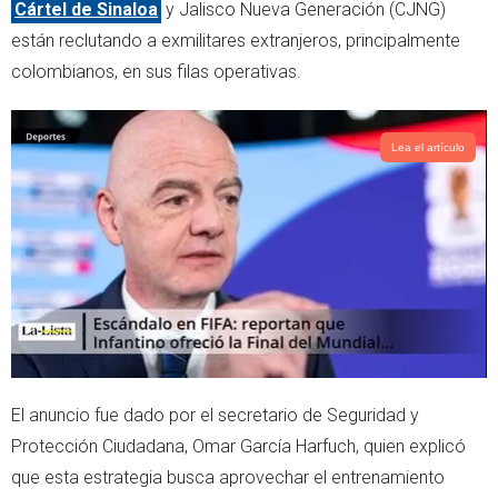
t
s
Cártel de Sinaloa
y Jalisco Nueva Generación (CJNG)
e
a
están reclutando a exmilitares extranjeros, principalmente
r
p
colombianos, en sus filas operativas.
p
Lea el artículo
El anuncio fue dado por el secretario de Seguridad y
Protección Ciudadana, Omar García Harfuch, quien explicó
que esta estrategia busca aprovechar el entrenamiento