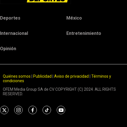
Deportes
México
Internacional
Entretenimiento
Opinión
Quiénes somos
|
Publicidad
|
Aviso de privacidad
|
Términos y
condiciones
OFEM Media Group SA de CV COPYRIGHT (C) 2024. ALL RIGHTS
RESERVED.
t
i
f
t
y
w
n
a
i
o
i
s
c
k
u