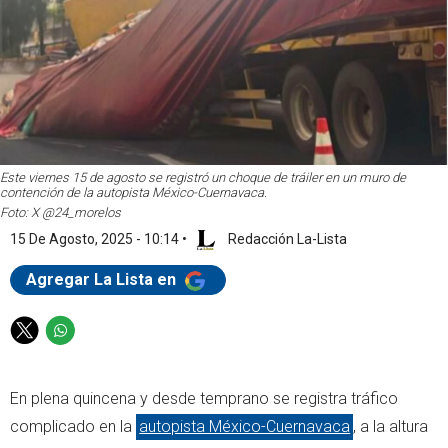
Este viernes 15 de agosto se registró un choque de tráiler en un muro de
contención de la autopista México-Cuernavaca.
Foto: X @24_morelos
15 De Agosto, 2025 - 10:14
•
Redacción La-Lista
Agregar La Lista en
T
W
w
h
i
a
En plena quincena y desde temprano se registra tráfico
t
t
t
s
complicado en la
autopista México-Cuernavaca
, a la altura
e
a