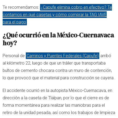
Te recomendamos:
¿Capufe elimina cobro en efectivo? Te
contamos en qué casetas y cómo comprar la TAG IAVE
para el pago
¿Qué ocurrió en la México-Cuernavaca
hoy?
Personal de
Caminos y Puentes Federales (Capufe)
arribó
al kilómetro 22, luego de que un tráiler que transportaba
bultos de cemento chocara contra un muro de contención,
lo que provocó que el material para construcción se cayera.
El accidente ocurrió en la autopista México-Cuernacava, en
dirección a la caseta de Tlalpan, por lo que el cierre es de
forma momentánea para realizar las maniobras para el
retiro de la unidad pesada, así como los trabajos de limpieza