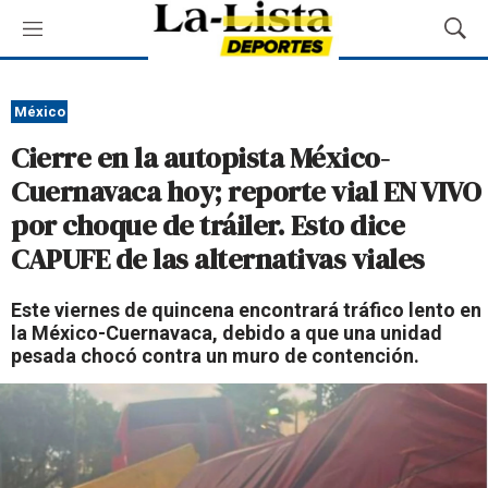
M
M
e
o
n
s
ú
t
México
r
Cierre en la autopista México-
a
r
Cuernavaca hoy; reporte vial EN VIVO
B
por choque de tráiler. Esto dice
ú
s
CAPUFE de las alternativas viales
q
u
Este viernes de quincena encontrará tráfico lento en
e
la México-Cuernavaca, debido a que una unidad
d
pesada chocó contra un muro de contención.
a