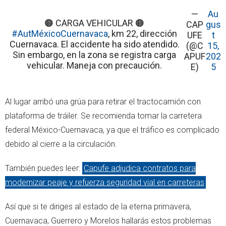
—
Au
🟠 CARGA VEHICULAR 🟠
CAP
gus
#AutMéxicoCuernavaca
, km 22, dirección
UFE
t
Cuernavaca. El accidente ha sido atendido.
(@C
15,
Sin embargo, en la zona se registra carga
APUF
202
vehicular. Maneja con precaución.
E)
5
Al lugar arribó una grúa para retirar el tractocamión con
plataforma de tráiler. Se recomienda tomar la carretera
federal México-Cuernavaca, ya que el tráfico es complicado
debido al cierre a la circulación.
También puedes leer:
Capufe adjudica contratos para
modernizar peaje y refuerza seguridad vial en carreteras
Así que si te diriges al estado de la eterna primavera,
Cuernavaca, Guerrero y Morelos hallarás estos problemas