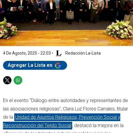
4 De Agosto, 2025 - 22:03
•
Redacción La-Lista
Agregar La Lista en
T
W
w
h
i
a
En el evento “Diálogo entre autoridades y representantes de
t
t
t
s
las asociaciones religiosas”, Clara Luz Flores Carrales, titular
e
a
de la
Unidad de Asuntos Religiosos, Prevención Social y
r
p
Reconstrucción del Tejido Social
, destacó la mejora en la
p