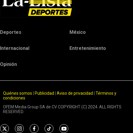
Deportes
México
Internacional
Entretenimiento
Opinión
Quiénes somos
|
Publicidad
|
Aviso de privacidad
|
Términos y
condiciones
OFEM Media Group SA de CV COPYRIGHT (C) 2024. ALL RIGHTS
RESERVED.
t
i
f
t
y