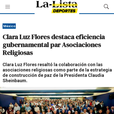
M
M
e
o
n
s
ú
t
México
r
Clara Luz Flores destaca eficiencia
a
r
gubernamental par Asociaciones
B
Religiosas
ú
s
q
Clara Luz Flores resaltó la colaboración con las
u
asociaciones religiosas como parte de la estrategia
e
de construcción de paz de la Presidenta Claudia
d
Sheinbaum.
a