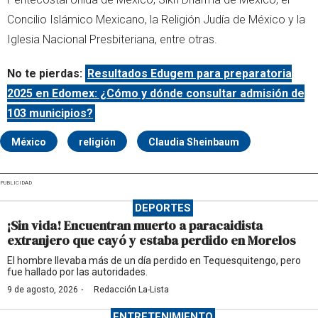
Concilio Islámico Mexicano, la Religión Judía de México y la
Iglesia Nacional Presbiteriana, entre otras.
No te pierdas:
Resultados Edugem para preparatoria
2025 en Edomex: ¿Cómo y dónde consultar admisión de
103 municipios?
México
religión
Claudia Sheinbaum
PUBLICIDAD
DEPORTES
¡Sin vida! Encuentran muerto a paracaidista
extranjero que cayó y estaba perdido en Morelos
El hombre llevaba más de un día perdido en Tequesquitengo, pero
fue hallado por las autoridades.
·
9 de agosto, 2026
Redacción La-Lista
ENTRETENIMIENTO