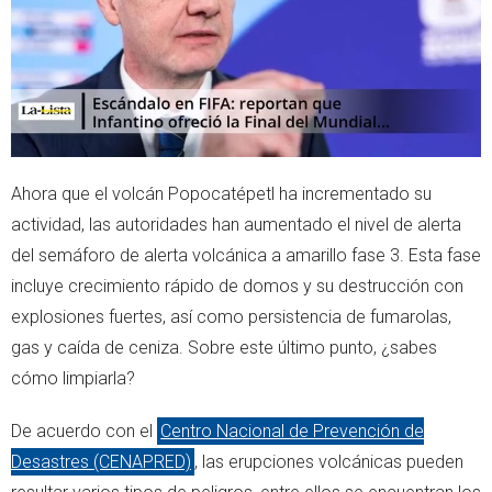
p
Ahora que el volcán Popocatépetl ha incrementado su
actividad, las autoridades han aumentado el nivel de alerta
del semáforo de alerta volcánica a amarillo fase 3. Esta fase
incluye crecimiento rápido de domos y su destrucción con
explosiones fuertes, así como persistencia de fumarolas,
gas y caída de ceniza. Sobre este último punto, ¿sabes
cómo limpiarla?
De acuerdo con el
Centro Nacional de Prevención de
Desastres (CENAPRED)
, las erupciones volcánicas pueden