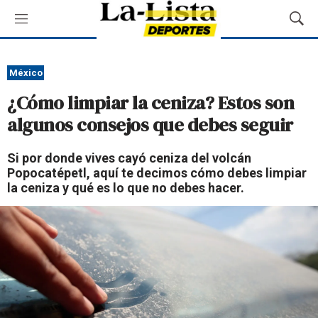
M
M
e
o
n
s
ú
t
México
r
¿Cómo limpiar la ceniza? Estos son
a
r
algunos consejos que debes seguir
B
ú
Si por donde vives cayó ceniza del volcán
s
Popocatépetl, aquí te decimos cómo debes limpiar
q
la ceniza y qué es lo que no debes hacer.
u
e
d
a