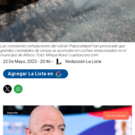
Las constantes exhalaciones del volcán Popocatépetl han provocado que
grandes cantidades de ceniza se acumulen en coches estacionados en el
municipio de Atlixco. Foto: Mireya Novo/ cuartoscuro.com
22 De Mayo, 2023 - 20:46
•
Redacción La-Lista
Agregar La Lista en
T
W
w
h
i
a
t
t
t
s
Lea el artículo
e
a
r
p