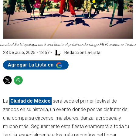
La alcaldía Iztapalapa será una fiesta el próximo domingo.
FB Pro-alterne Teatro
23 De Julio, 2025 - 13:57
•
Redacción La-Lista
Agregar La Lista en
T
W
w
h
i
a
La
Ciudad de México
será sede el primer festival de
t
t
t
s
zancos en su historia, un evento donde podrás disfrutar de
e
a
una comparsa circense, malabares, danza, acrobacia y
r
p
mucho más. Seguramente esta fiesta enamorará a toda tu
p
familia, especialmente a los más pequeños del hogar.