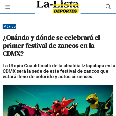
M
M
e
o
n
s
ú
t
México
r
¿Cuándo y dónde se celebrará el
a
r
primer festival de zancos en la
B
CDMX?
ú
s
q
La Utopía Cuauhtlicalli de la alcaldía Iztapalapa en la
u
CDMX será la sede de este festival de zancos que
e
estará lleno de colorido y actos circenses
d
a