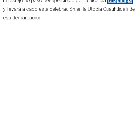
El festejo no pasó desapercibido por la alcaldía
Iztapalapa
,
y llevará a cabo esta celebración en la Utopía Cuauhtlicalli de
esa demarcación.