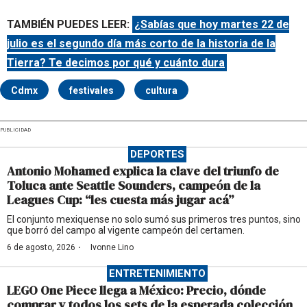
TAMBIÉN PUEDES LEER:
¿Sabías que hoy martes 22 de
julio es el segundo día más corto de la historia de la
Tierra? Te decimos por qué y cuánto dura
Cdmx
festivales
cultura
PUBLICIDAD
DEPORTES
Antonio Mohamed explica la clave del triunfo de
Toluca ante Seattle Sounders, campeón de la
Leagues Cup: “les cuesta más jugar acá”
El conjunto mexiquense no solo sumó sus primeros tres puntos, sino
que borró del campo al vigente campeón del certamen.
·
6 de agosto, 2026
Ivonne Lino
ENTRETENIMIENTO
LEGO One Piece llega a México: Precio, dónde
comprar y todos los sets de la esperada colección