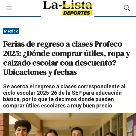
M
M
e
o
n
s
ú
t
México
r
Ferias de regreso a clases Profeco
a
r
2025: ¿Dónde comprar útiles, ropa y
B
calzado escolar con descuento?
ú
s
Ubicaciones y fechas
q
u
Se acerca el regreso a clases correspondiente al
e
ciclo escolar 2025-26 de la SEP para educación
d
básica, por lo que te decimos donde pueden
a
comprar útiles escolares a muy buen precio