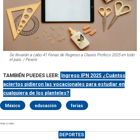
Se llevarán a cabo 41 Ferias de Regreso a Clases Profeco 2025 en todo
el país. / Pexels
TAMBIÉN PUEDES LEER:
Ingreso IPN 2025 ¿Cuántos
aciertos pidieron las vocacionales para estudiar en
cualquiera de los planteles?
México
educación
ferias
PUBLICIDAD
DEPORTES