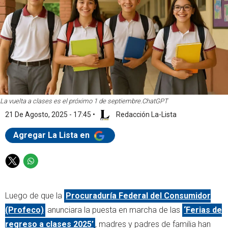
La vuelta a clases es el próximo 1 de septiembre.
ChatGPT
21 De Agosto, 2025 - 17:45
•
Redacción La-Lista
Agregar La Lista en
T
W
w
h
i
a
Luego de que la
Procuraduría Federal del Consumidor
t
t
t
s
(Profeco)
anunciara la puesta en marcha de las
‘Ferias de
e
a
regreso a clases 2025’
, madres y padres de familia han