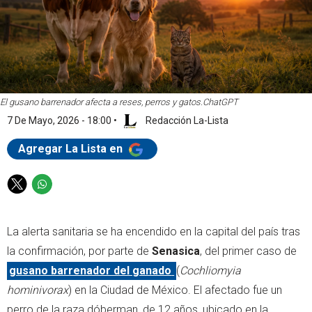
El gusano barrenador afecta a reses, perros y gatos.
ChatGPT
7 De Mayo, 2026 - 18:00
•
Redacción La-Lista
Agregar La Lista en
T
W
w
h
i
a
La alerta sanitaria se ha encendido en la capital del país tras
t
t
t
s
la confirmación, por parte de
Senasica
, del primer caso de
e
a
gusano barrenador del ganado
(
Cochliomyia
r
p
hominivorax
) en la Ciudad de México. El afectado fue un
p
perro de la raza dóberman, de 12 años, ubicado en la