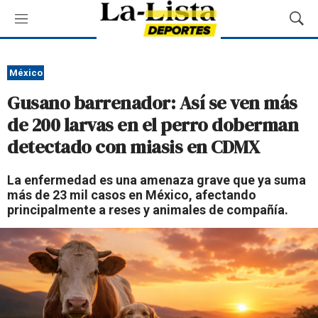
M
M
e
o
n
s
ú
t
México
r
Gusano barrenador: Así se ven más
a
r
de 200 larvas en el perro doberman
B
detectado con miasis en CDMX
ú
s
q
La enfermedad es una amenaza grave que ya suma
u
más de 23 mil casos en México, afectando
e
principalmente a reses y animales de compañía.
d
a