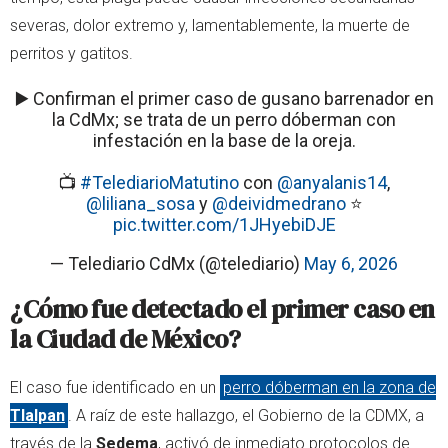
severas, dolor extremo y, lamentablemente, la muerte de
perritos y gatitos.
▶️ Confirman el primer caso de gusano barrenador en
la CdMx; se trata de un perro dóberman con
infestación en la base de la oreja.
📺
#TelediarioMatutino
con
@anyalanis14
,
@liliana_sosa
y
@deividmedrano
⭐
pic.twitter.com/1JHyebiDJE
— Telediario CdMx (@telediario)
May 6, 2026
¿Cómo fue detectado el primer caso en
la Ciudad de México?
El caso fue identificado en un
perro dóberman en la zona de
Tlalpan
. A raíz de este hallazgo, el Gobierno de la CDMX, a
través de la
Sedema
, activó de inmediato protocolos de