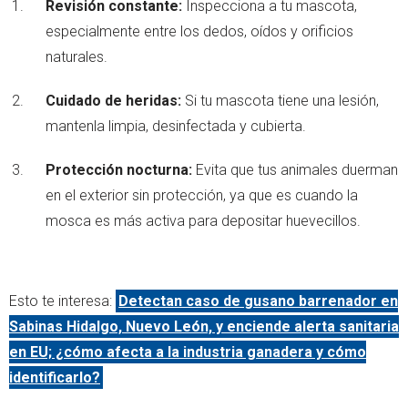
Revisión constante:
Inspecciona a tu mascota,
especialmente entre los dedos, oídos y orificios
naturales.
Cuidado de heridas:
Si tu mascota tiene una lesión,
mantenla limpia, desinfectada y cubierta.
Protección nocturna:
Evita que tus animales duerman
en el exterior sin protección, ya que es cuando la
mosca es más activa para depositar huevecillos.
Esto te interesa:
Detectan caso de gusano barrenador en
Sabinas Hidalgo, Nuevo León, y enciende alerta sanitaria
en EU; ¿cómo afecta a la industria ganadera y cómo
identificarlo?