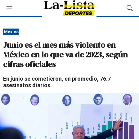
M
M
e
o
n
s
ú
t
México
r
Junio es el mes más violento en
a
r
México en lo que va de 2023, según
B
cifras oficiales
ú
s
q
En junio se cometieron, en promedio, 76.7
u
asesinatos diarios.
e
d
a