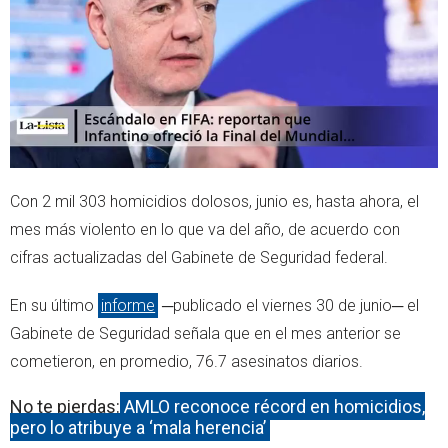
r
p
p
Con 2 mil 303 homicidios dolosos, junio es, hasta ahora, el
mes más violento en lo que va del año, de acuerdo con
cifras actualizadas del Gabinete de Seguridad federal.
En su último
informe
─publicado el viernes 30 de junio─ el
Gabinete de Seguridad señala que en el mes anterior se
cometieron, en promedio, 76.7 asesinatos diarios.
No te pierdas:
AMLO reconoce récord en homicidios,
pero lo atribuye a ‘mala herencia’