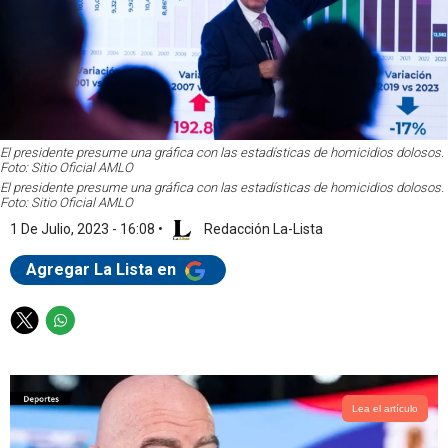
El presidente presume una gráfica con las estadísticas de homicidios dolosos.
Foto: Sitio Oficial AMLO
El presidente presume una gráfica con las estadísticas de homicidios dolosos.
Foto: Sitio Oficial AMLO
1 De Julio, 2023 - 16:08
•
Redacción La-Lista
Agregar La Lista en
T
W
w
h
i
a
t
t
t
s
Lea el artículo
e
a