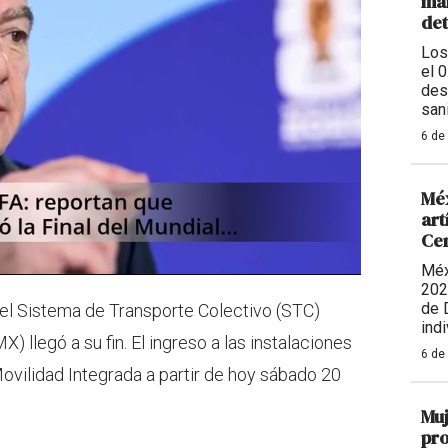
man
de
Los
el 
des
sani
6 de
Méx
art
Ce
Méx
202
de 
el Sistema de Transporte Colectivo (STC)
indi
 llegó a su fin. El ingreso a las instalaciones
6 de
ovilidad Integrada a partir de hoy sábado 20
Muj
pro