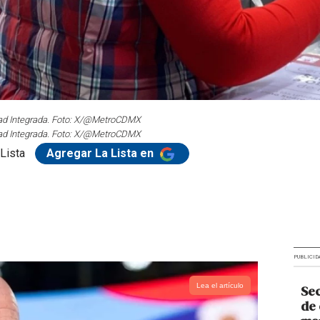
idad Integrada. Foto: X/@MetroCDMX
idad Integrada. Foto: X/@MetroCDMX
Lista
Agregar La Lista en
PUBLICID
Lea el artículo
Sec
de 