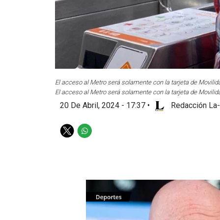
El acceso al Metro será solamente con la tarjeta de Movil
El acceso al Metro será solamente con la tarjeta de Movil
20 De Abril, 2024 - 17:37
•
Redacción La-
T
W
w
h
i
a
t
t
t
s
e
a
r
p
p