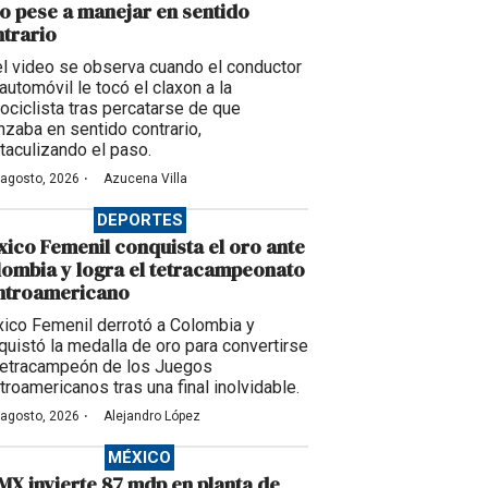
o pese a manejar en sentido
trario
el video se observa cuando el conductor
automóvil le tocó el claxon a la
ociclista tras percatarse de que
nzaba en sentido contrario,
taculizando el paso.
·
 agosto, 2026
Azucena Villa
DEPORTES
ico Femenil conquista el oro ante
ombia y logra el tetracampeonato
ntroamericano
ico Femenil derrotó a Colombia y
quistó la medalla de oro para convertirse
tetracampeón de los Juegos
troamericanos tras una final inolvidable.
·
 agosto, 2026
Alejandro López
MÉXICO
X invierte 87 mdp en planta de