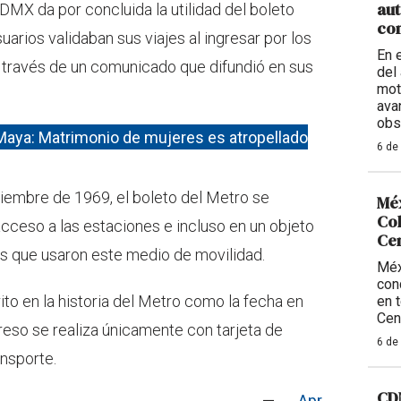
aut
DMX da por concluida la utilidad del boleto
con
uarios validaban sus viajes al ingresar por los
En 
 a través de un comunicado que difundió en sus
del 
mot
ava
obs
aya: Matrimonio de mujeres es atropellado
6 de
tiembre de 1969, el boleto del Metro se
Méx
Col
 acceso a las estaciones e incluso en un objeto
Ce
s que usaron este medio de movilidad.
Méx
con
ito en la historia del Metro como la fecha en
en 
Cen
ngreso se realiza únicamente con tarjeta de
6 de
ansporte.
CDM
—
Apr