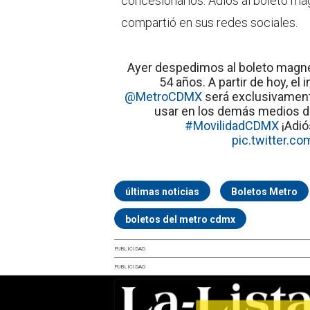
concesionarios. Adiós al boleto ma
compartió en sus redes sociales.
Ayer despedimos al boleto magn
54 años. A partir de hoy, el 
@MetroCDMX
será exclusivamen
usar en los demás medios d
#MovilidadCDMX
¡Adió
pic.twitter.c
últimas noticias
Boletos Metro
boletos del metro cdmx
PUBLICIDAD
PUBLICIDAD