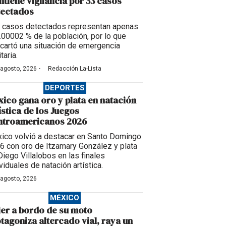
tiene vigilancia por 33 casos
tectados
 casos detectados representan apenas
0.00002 % de la población, por lo que
cartó una situación de emergencia
taria.
·
 agosto, 2026
Redacción La-Lista
DEPORTES
ico gana oro y plata en natación
ística de los Juegos
ntroamericanos 2026
ico volvió a destacar en Santo Domingo
6 con oro de Itzamary González y plata
Diego Villalobos en las finales
viduales de natación artística.
 agosto, 2026
MÉXICO
er a bordo de su moto
tagoniza altercado vial, raya un