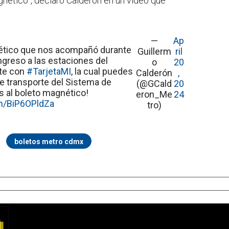
gnético”, declaró Calderón en un video que
—
Ap
ético que nos acompañó durante
Guillerm
ril
ingreso a las estaciones del
o
20
te con
#TarjetaMI
, la cual puedes
Calderón
,
e transporte del Sistema de
(@GCald
20
s al boleto magnético!
eron_Me
24
om/BiP6OPldZa
tro)
boletos metro cdmx