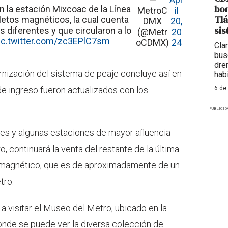
bom
n la estación Mixcoac de la Línea
MetroC
il
Tlá
oletos magnéticos, la cual cuenta
DMX
20,
sis
 diferentes y que circularon a lo
(@Metr
20
ic.twitter.com/zc3EPlC7sm
oCDMX)
24
Cla
bus
dre
nización del sistema de peaje concluye así en
hab
 de ingreso fueron actualizados con los
6 de
PUBLICID
les y algunas estaciones de mayor afluencia
 continuará la venta del restante de la última
 magnético, que es de aproximadamente de un
tro.
o a visitar el Museo del Metro, ubicado en la
onde se puede ver la diversa colección de