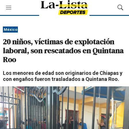
M
M
e
o
n
s
ú
t
México
r
20 niños, víctimas de explotación
a
r
laboral, son rescatados en Quintana
B
Roo
ú
s
q
Los menores de edad son originarios de Chiapas y
u
con engaños fueron trasladados a Quintana Roo.
e
d
a