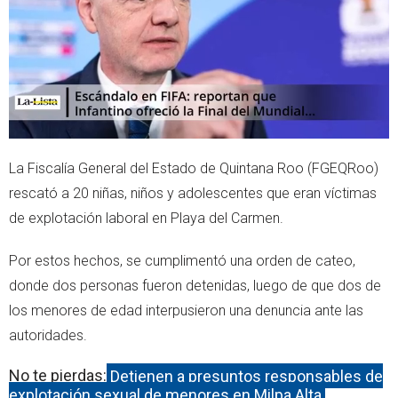
p
La Fiscalía General del Estado de Quintana Roo (FGEQRoo)
rescató a 20 niñas, niños y adolescentes que eran víctimas
de explotación laboral en Playa del Carmen.
Por estos hechos, se cumplimentó una orden de cateo,
donde dos personas fueron detenidas, luego de que dos de
los menores de edad interpusieron una denuncia ante las
autoridades.
No te pierdas:
Detienen a presuntos responsables de
explotación sexual de menores en Milpa Alta