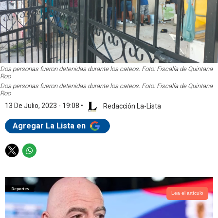
Dos personas fueron detenidas durante los cateos. Foto: Fiscalía de Quintana
Roo
Dos personas fueron detenidas durante los cateos. Foto: Fiscalía de Quintana
Roo
13 De Julio, 2023 - 19:08
•
Redacción La-Lista
Agregar La Lista en
T
W
w
h
i
a
t
t
t
s
Lea el artículo
e
a
r
p