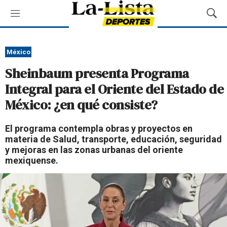
M
M
e
o
n
s
ú
t
México
r
Sheinbaum presenta Programa
a
r
Integral para el Oriente del Estado de
B
México: ¿en qué consiste?
ú
s
q
El programa contempla obras y proyectos en
u
materia de Salud, transporte, educación, seguridad
e
y mejoras en las zonas urbanas del oriente
d
mexiquense.
a