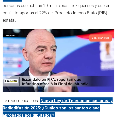
r
p
personas que habitan 10 municipios mexiquenses y que en
p
conjunto aportan el 22% del Producto Interno Bruto (PIB)
estatal.
Lea el artículo
Te recomendamos:
Nueva Ley de Telecomunicaciones y
Radiodifusión 2025: ¿Cuáles son los puntos clave
aprobados por diputados?