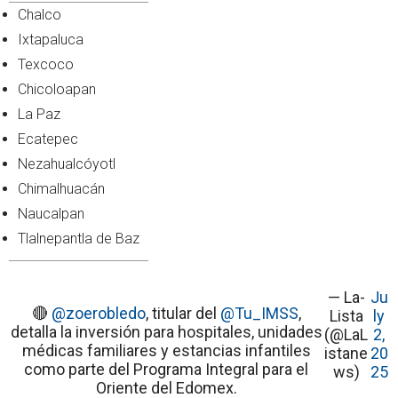
Chalco
Ixtapaluca
Texcoco
Chicoloapan
La Paz
Ecatepec
Nezahualcóyotl
Chimalhuacán
Naucalpan
Tlalnepantla de Baz
— La-
Ju
🔴
@zoerobledo
, titular del
@Tu_IMSS
,
Lista
ly
detalla la inversión para hospitales, unidades
(@LaL
2,
médicas familiares y estancias infantiles
istane
20
como parte del Programa Integral para el
ws)
25
Oriente del Edomex.