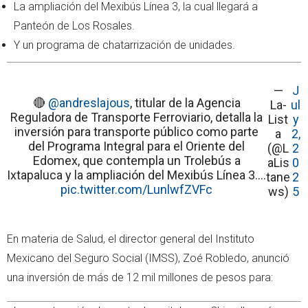
La ampliación del Mexibús Línea 3, la cual llegará a
Panteón de Los Rosales.
Y un programa de chatarrización de unidades.
—
J
🔴
@andreslajous
, titular de la Agencia
La-
ul
Reguladora de Transporte Ferroviario, detalla la
List
y
inversión para transporte público como parte
a
2,
del Programa Integral para el Oriente del
(@L
2
Edomex, que contempla un Trolebús a
aLis
0
Ixtapaluca y la ampliación del Mexibús Línea 3.…
tane
2
pic.twitter.com/LunlwfZVFc
ws)
5
En materia de Salud, el director general del Instituto
Mexicano del Seguro Social (IMSS), Zoé Robledo, anunció
una inversión de más de 12 mil millones de pesos para: