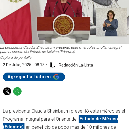
La presidenta Claudia Sheinbaum presentó este miércoles un Plan Integral
para el oriente del Estado de México (Edomex).
Captura de pantalla.
2 De Julio, 2025 - 08:13
•
Redacción La-Lista
Agregar La Lista en
T
W
w
h
i
a
La presidenta Claudia Sheinbaum presentó este miércoles el
t
t
t
s
Programa Integral para el Oriente del
Estado de México
e
a
(Edomex)
en beneficio de poco más de 10 millones de